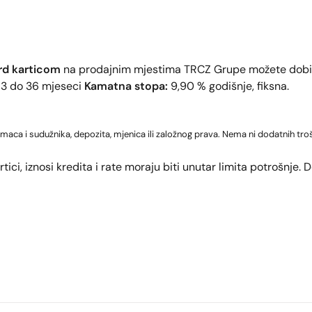
rd karticom
na prodajnim mjestima TRCZ Grupe možete dobit
13 do 36 mjeseci
Kamatna stopa:
9,90 % godišnje, fiksna.
amaca i sudužnika, depozita, mjenica ili založnog prava. Nema ni dodatnih troš
ici, iznosi kredita i rate moraju biti unutar limita potrošnje.