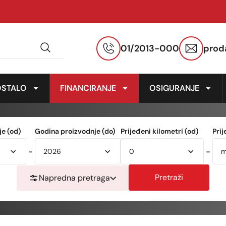
01/2013-000
prod
OSTALO
FINANCIRANJE
OSIGURANJE
e (od)
Godina proizvodnje (do)
Prijeđeni kilometri (od)
Prij
-
-
Pretraži
Napredna pretraga