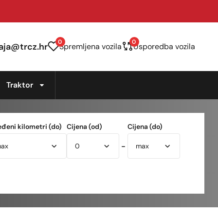
0
0
aja@trcz.hr
Spremljena vozila
Usporedba vozila
Traktor
eđeni kilometri (do)
Cijena (od)
Cijena (do)
-