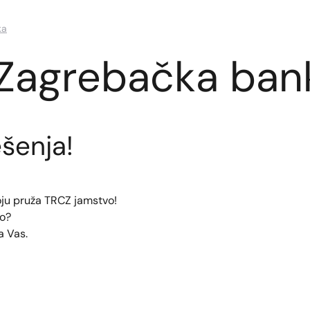
ka
 Zagrebačka ban
ešenja!
 koju pruža TRCZ jamstvo!
vo?
a Vas.