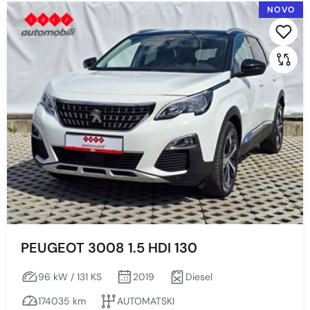
NOVO
2024
2022
Prikaži po stranici:
2021
2020
2019
2018
2017
Cijena
PEUGEOT 3008 1.5 HDI 130
96 kW / 131 KS
2019
Diesel
Min
Max
174035 km
AUTOMATSKI