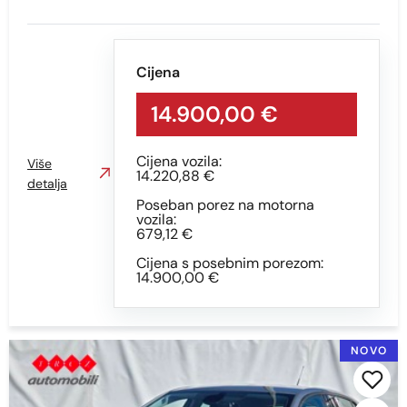
Prikaži
Obriši
Cijena
14.900,00 €
Kilometraža
Cijena vozila:
Više
14.220,88 €
detalja
Poseban porez na motorna
vozila:
Min
Max
679,12 €
Cijena s posebnim porezom:
14.900,00 €
Prikaži
Obriši
NOVO
Vrsta motora