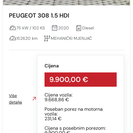
PEUGEOT 308 1.5 HDI
75 kW / 102 KS
2020
Diesel
152620 km
MEHANIČKI MJENJAČ
Cijena
9.900,00 €
Cijena vozila:
Više
9.668,86 €
detalja
Poseban porez na motorna
vozila:
231,14 €
Cijena s posebnim porezom:
9.900,00 €