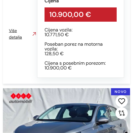
Cijena
Sve
10.900,00 €
AUTOMATSKI
Cijena vozila:
Više
MEHANIČKI MJENJAČ
10.771,50 €
detalja
Poseban porez na motorna
vozila:
Boja
128,50 €
Cijena s posebnim porezom:
Sve
10.900,00 €
BIJELA
CRNA
NOVO
CRNA - S EFEKTOM
CRNA S EFEKTOM
PLAVA
PLAVA S EFEKTOM