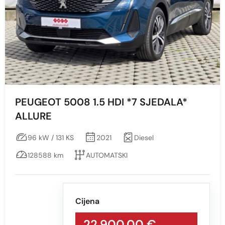
PEUGEOT 5008 1.5 HDI *7 SJEDALA*
ALLURE
96 kW / 131 KS
2021
Diesel
128588 km
AUTOMATSKI
Cijena
22.900,00 €