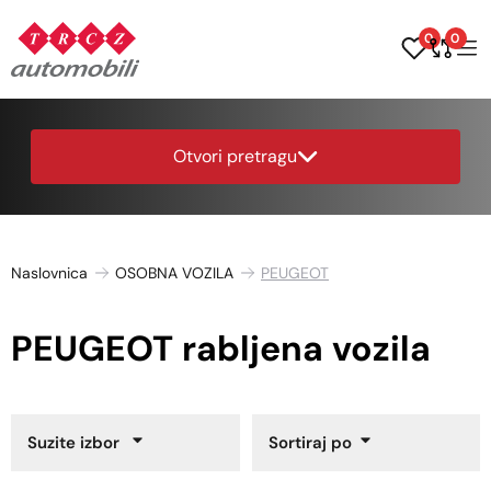
0
0
Otvori pretragu
Naslovnica
OSOBNA VOZILA
PEUGEOT
PEUGEOT rabljena vozila
Suzite izbor
Sortiraj po
Godina proizvodnje