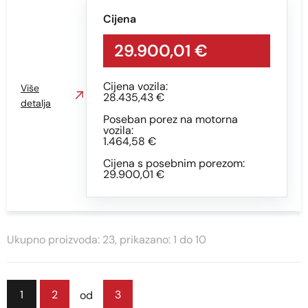
Cijena
29.900,01 €
Cijena vozila:
Više
28.435,43 €
detalja
Poseban porez na motorna
vozila:
1.464,58 €
Cijena s posebnim porezom:
29.900,01 €
Ukupno proizvoda: 23, prikazano: 1 do 10
1
2
3
od