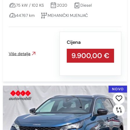
75 kW / 102 KS
2020
Diesel
44767 km
MEHANIČKI MJENJAČ
Cijena
Više detalja
9.900,00 €
NOVO