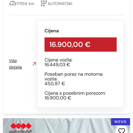
171158 km
AUTOMATSKI
Cijena
16.900,00 €
Cijena vozila:
Više
16.449,03 €
detalja
Poseban porez na motorna
vozila:
450,97 €
Cijena s posebnim porezom:
16.900,00 €
NOVO