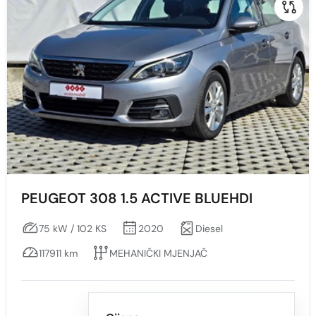
Sve
Benzin
Diesel
Snaga vozila KS
Min
Max
PEUGEOT 308 1.5 ACTIVE BLUEHDI
75 kW / 102 KS
2020
Diesel
117911 km
MEHANIČKI MJENJAČ
Prikaži
Obriši
Mjenjač