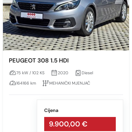
SIVA
SIVA S EFEKTOM
PEUGEOT 308 1.5 HDI
75 kW / 102 KS
2020
Diesel
164166 km
MEHANIČKI MJENJAČ
Cijena
9.900,00 €