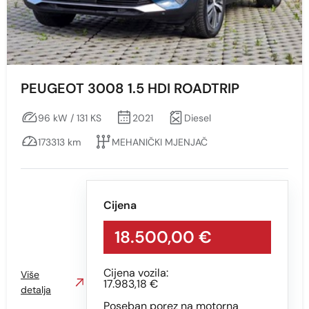
PEUGEOT 3008 1.5 HDI ROADTRIP
96 kW / 131 KS
2021
Diesel
173313 km
MEHANIČKI MJENJAČ
Cijena
18.500,00 €
Cijena vozila:
Više
17.983,18 €
detalja
Poseban porez na motorna