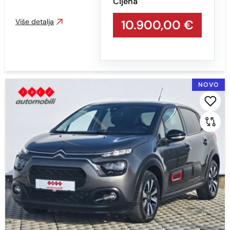
MEHANIČKI MJENJAČ
Cijena
Više detalja
10.900,00 €
Boja
Sve
BIJELA - S EFEKTOM
NOVO
CRNA S EFEKTOM
CRVENA S EFEKTOM
PLAVA - S EFEKTOM
SIVA
SIVA S EFEKTOM