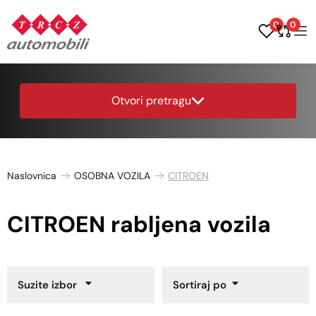
0
0
Otvori pretragu
Naslovnica
OSOBNA VOZILA
CITROEN
CITROEN rabljena vozila
Suzite izbor
Sortiraj po
Godina proizvodnje