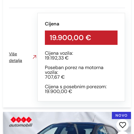
Kilometraža
Cijena
19.900,00 €
Min
Max
Cijena vozila:
Više
19.192,33 €
detalja
Poseban porez na motorna
vozila:
Prikaži
Obriši
707,67 €
Cijena s posebnim porezom:
19.900,00 €
Vrsta motora
Sve
NOVO
Benzin
Diesel