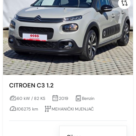
Snaga vozila KS
Min
Max
Prikaži
Obriši
CITROEN C3 1.2
60 kW / 82 KS
2019
Benzin
Mjenjač
106275 km
MEHANIČKI MJENJAČ
Sve
AUTOMATSKI