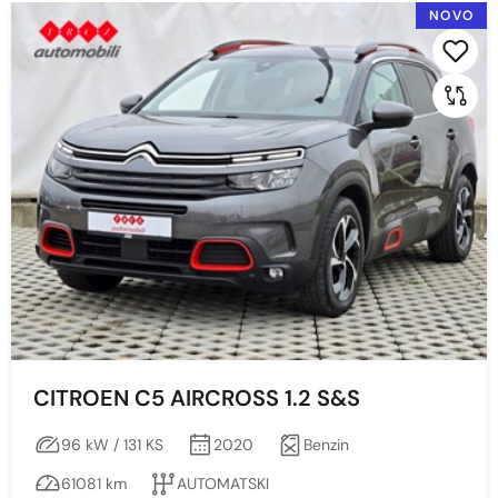
NOVO
2022
2021
2020
2019
Cijena
Min
Max
CITROEN C5 AIRCROSS 1.2 S&S
96 kW / 131 KS
2020
Benzin
Prikaži
Obriši
61081 km
AUTOMATSKI