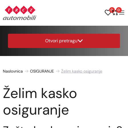
0
0
Otvori pretragu
Naslovnica
OSIGURANJE
Želim kasko osiguranje
Želim kasko
osiguranje