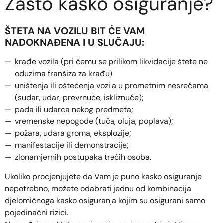
Zašto kasko osiguranje?
ŠTETA NA VOZILU BIT ĆE VAM
NADOKNAĐENA I U SLUČAJU:
krađe vozila (pri čemu se prilikom likvidacije štete ne
oduzima franšiza za krađu)
uništenja ili oštećenja vozila u prometnim nesrećama
(sudar, udar, prevrnuće, iskliznuće);
pada ili udarca nekog predmeta;
vremenske nepogode (tuča, oluja, poplava);
požara, udara groma, eksplozije;
manifestacije ili demonstracije;
zlonamjernih postupaka trećih osoba.
Ukoliko procjenjujete da Vam je puno kasko osiguranje
nepotrebno, možete odabrati jednu od kombinacija
djelomičnoga kasko osiguranja kojim su osigurani samo
pojedinačni rizici.