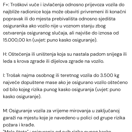
F+: Troškovi vuče i izvlačenja odnosno prijevoza vozila do
najbliže radionice koja može obaviti privremeni ili konačni
popravak ili do mjesta prebivališta odnosno sjedišta
osiguranika ako vozilo nije u voznom stanju zbog
ostvarenja osiguranog slučaja, ali najviše do iznosa od
15.000,00 kn (uvjet: puno kasko osiguranje).
H: Oštećenja ili uništenja koja su nastala padom snijega ili
leda s krova zgrade ili dijelova zgrade na vozilo.
I: Trošak najma osobnog ili teretnog vozila do 3.500 kg
najveće dopuštene mase ako je osigurano vozilo oštećeno
od bilo kojeg rizika punog kasko osiguranja (uvjet: puno
kasko osiguranje).
M: Osiguranje vozila za vrijeme mirovanja u zaključanoj
garaži na mjestu koje je navedeno u polici od grupe rizika
požara i krađe.
"Mala šteta" : osiguranje od svih rizika punog kasko