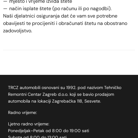
mjesto i vrijeme izvida štete
način isplate štete (po računu ili po nagodbi).
Naši djelatnici osiguranja dat će vam sve potrebne
obavijesti te procijeniti i obračunati štetu na obostrano
zadovoljstvo.
TRCZ automobili osnovani su 1992. pod nazivom Tehničko
Remontni Centar Zagreb d.o.o. koji se bavio prodajom
automobila na lokaciji Zagrebačka 118, Sesvete.
Radno vrijeme:
Ljetno radno vrijeme:
Ponedjeljak–Petak od 8:00 do 19:00 sati
Subota od 8:00 do 13:00 sati