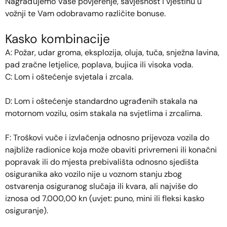
Nagrađujemo Vaše povjerenje, savjesnost i vještinu u
vožnji te Vam odobravamo različite bonuse.
Kasko kombinacije
A: Požar, udar groma, eksplozija, oluja, tuča, snježna lavina,
pad zračne letjelice, poplava, bujica ili visoka voda.
C: Lom i oštećenje svjetala i zrcala.
D: Lom i oštećenje standardno ugrađenih stakala na
motornom vozilu, osim stakala na svjetlima i zrcalima.
F: Troškovi vuče i izvlačenja odnosno prijevoza vozila do
najbliže radionice koja može obaviti privremeni ili konačni
popravak ili do mjesta prebivališta odnosno sjedišta
osiguranika ako vozilo nije u voznom stanju zbog
ostvarenja osiguranog slučaja ili kvara, ali najviše do
iznosa od 7.000,00 kn (uvjet: puno, mini ili fleksi kasko
osiguranje).