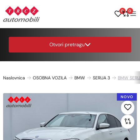
0
0
Otvori pretragu
Naslovnica
OSOBNA VOZILA
BMW
SERIJA 3
BMW SERIJ
NOVO