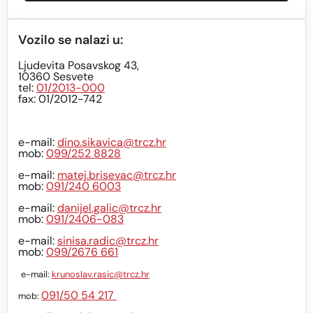
Vozilo se nalazi u:
Ljudevita Posavskog 43,
10360 Sesvete
tel:
01/2013-000
fax: 01/2012-742
e-mail:
dino.sikavica@trcz.hr
mob:
099/252 8828
e-mail:
matej.brisevac@trcz.hr
mob:
091/240 6003
e-mail:
danijel.galic@trcz.hr
mob:
091/2406-083
e-mail:
sinisa.radic@trcz.hr
mob:
099/2676 661
e-mail:
krunoslav.rasic@trcz.hr
091/50 54 217
mob: