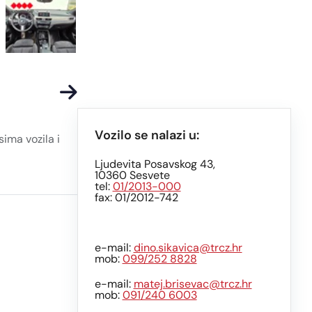
Vozilo se nalazi u:
ima vozila i
Ljudevita Posavskog 43,
10360 Sesvete
tel:
01/2013-000
fax: 01/2012-742
e-mail:
dino.sikavica@trcz.hr
mob:
099/252 8828
e-mail:
matej.brisevac@trcz.hr
mob:
091/240 6003