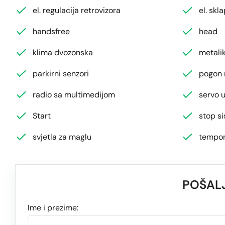
el. regulacija retrovizora
el. skl
handsfree
head
klima dvozonska
metalik
parkirni senzori
pogon 
radio sa multimedijom
servo u
Start
stop s
svjetla za maglu
tempo
POŠALJ
Ime i prezime: