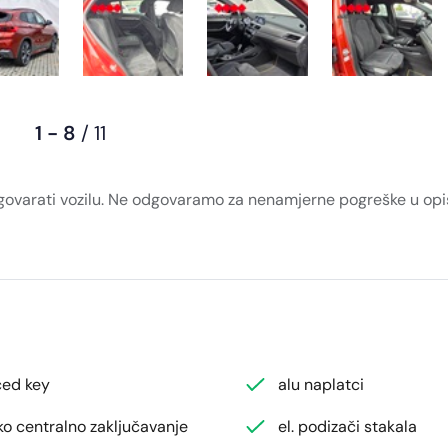
1 - 8
/ 11
dgovarati vozilu. Ne odgovaramo za nenamjerne pogreške u opis
ed key
alu naplatci
ko centralno zaključavanje
el. podizači stakala