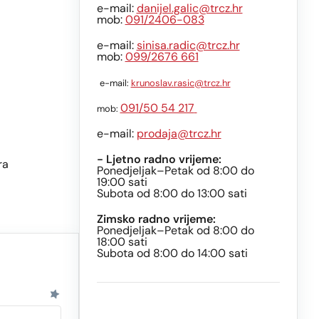
e-mail:
danijel.galic@trcz.hr
mob:
091/2406-083
e-mail:
sinisa.radic@trcz.hr
mob:
099/2676 661
e-mail:
krunoslav.rasic@trcz.hr
091/50 54 217
mob:
e-mail:
prodaja@trcz.hr
- Ljetno radno vrijeme:
ra
Ponedjeljak–Petak od 8:00 do
19:00 sati
Subota od 8:00 do 13:00 sati
Zimsko radno vrijeme:
Ponedjeljak–Petak od 8:00 do
18:00 sati
Subota od 8:00 do 14:00 sati