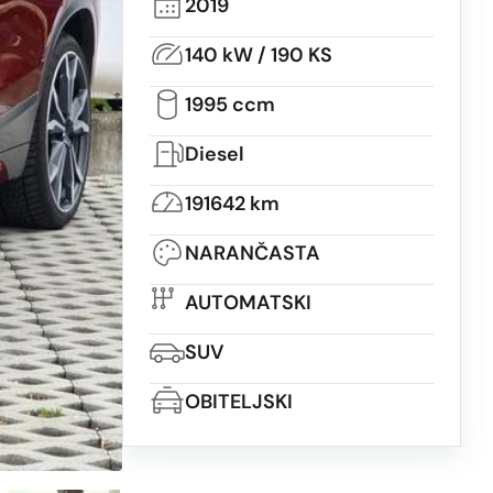
2019
140 kW / 190 KS
1995 ccm
Diesel
191642 km
NARANČASTA
AUTOMATSKI
SUV
OBITELJSKI