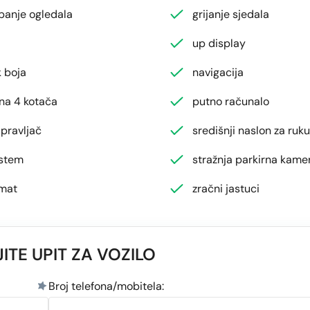
apanje ogledala
grijanje sjedala
up display
 boja
navigacija
na 4 kotača
putno računalo
pravljač
središnji naslon za ruku
istem
stražnja parkirna kame
mat
zračni jastuci
ITE UPIT ZA VOZILO
Broj telefona/mobitela: