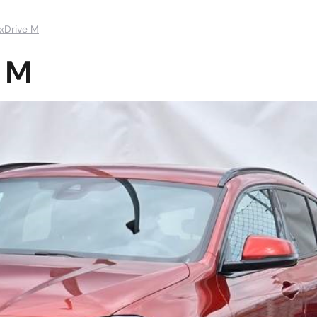
xDrive M
 M