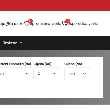
0
0
aja@trcz.hr
Spremljena vozila
Usporedba vozila
Traktor
eđeni kilometri (do)
Cijena (od)
Cijena (do)
-