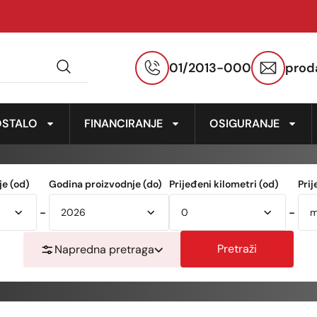
01/2013-000
prod
OSTALO
FINANCIRANJE
OSIGURANJE
e (od)
Godina proizvodnje (do)
Prijeđeni kilometri (od)
Prij
-
-
Pretraži
Napredna pretraga