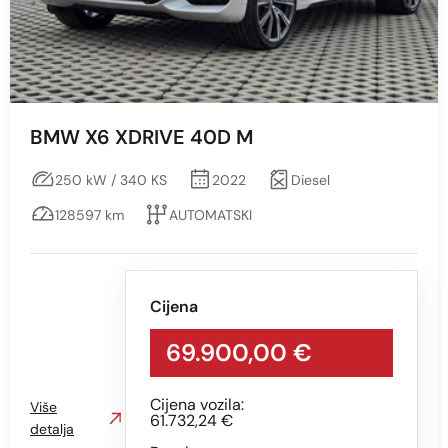
Prikaži
Obriši
Boja
Sve
BMW X6 XDRIVE 40D M
BIJELA - S EFEKTOM
250 kW / 340 KS
2022
Diesel
CRNA-S EFEKTOM
128597 km
AUTOMATSKI
SIVA
Cijena
69.900,00 €
Cijena vozila:
Više
61.732,24 €
detalja