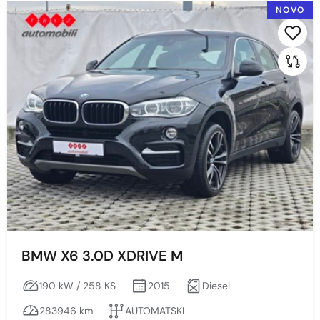
NOVO
2022
2015
Cijena
Min
Max
Prikaži
Obriši
BMW X6 3.0D XDRIVE M
190 kW / 258 KS
2015
Diesel
Kilometraža
283946 km
AUTOMATSKI