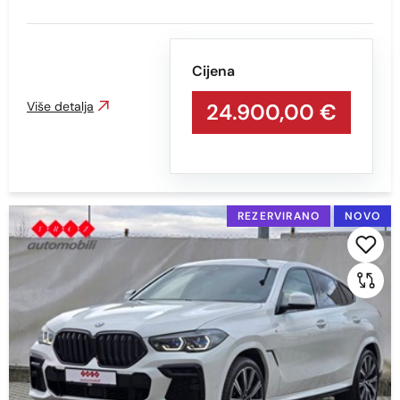
Min
Max
Cijena
Više detalja
24.900,00 €
Prikaži
Obriši
REZERVIRANO
NOVO
Snaga vozila KS
Min
Max