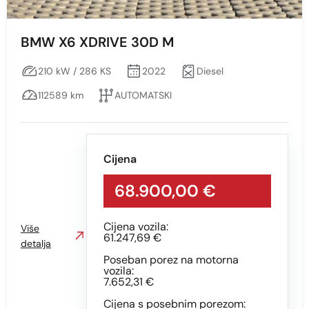
BMW X6 XDRIVE 30D M
210 kW / 286 KS
2022
Diesel
112589 km
AUTOMATSKI
Cijena
68.900,00 €
Cijena vozila:
Više
61.247,69 €
detalja
Poseban porez na motorna
vozila:
7.652,31 €
Cijena s posebnim porezom: