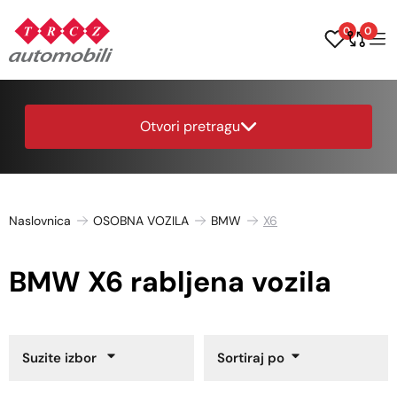
0
0
Otvori pretragu
Naslovnica
OSOBNA VOZILA
BMW
X6
BMW X6 rabljena vozila
Suzite izbor
Sortiraj po
Godina proizvodnje