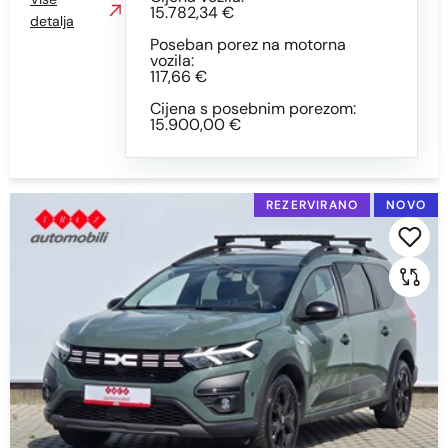
15.782,34 €
detalja
Poseban porez na motorna
vozila:
117,66 €
Cijena s posebnim porezom:
15.900,00 €
REZERVIRANO
NOVO