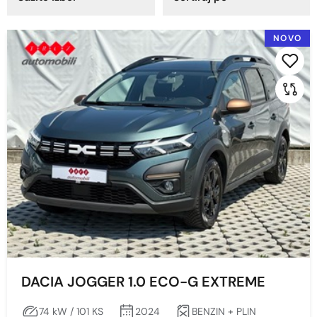
Godina proizvodnje
NOVO
2024
2023
Cijena
Min
Max
Prikaži
Obriši
DACIA JOGGER 1.0 ECO-G EXTREME
74 kW / 101 KS
2024
BENZIN + PLIN