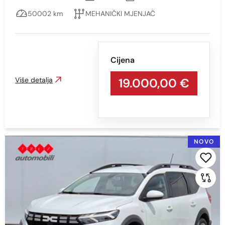
Kilometraža
50002 km
MEHANIČKI MJENJAČ
Min
Max
Cijena
Više detalja
19.000,00 €
Prikaži
Obriši
NOVO
Vrsta motora
Sve
Benzin
BENZIN + PLIN