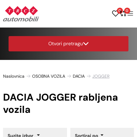
0
0
Otvori pretragu
Naslovnica
OSOBNA VOZILA
DACIA
JOGGER
DACIA JOGGER rabljena
vozila
Suzite izbor
Sortiraj po