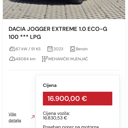
DACIA JOGGER EXTREME 1.0 ECO-G
100 *** LPG
67 kW / 91 KS
2023
Benzin
48084 km
MEHANIČKI MJENJAČ
Cijena
16.900,00 €
Cijena vozila:
Više
16.830,53 €
detalja
Poseban porez na motorna