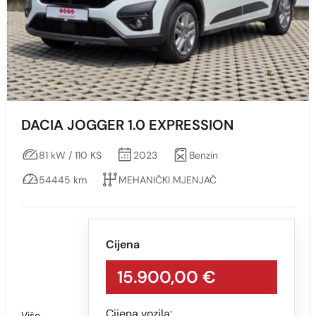
Snaga vozila KS
Min
Max
DACIA JOGGER 1.0 EXPRESSION
81 kW / 110 KS
2023
Benzin
Prikaži
Obriši
54445 km
MEHANIČKI MJENJAČ
Boja
Cijena
Sve
BIJELA
15.900,00 €
ZELENA
Cijena vozila:
Više