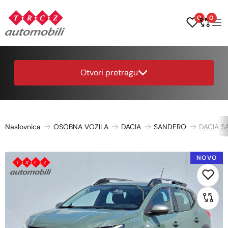
0
0
Otvori pretragu
Naslovnica
OSOBNA VOZILA
DACIA
SANDERO
DACIA SA
NOVO