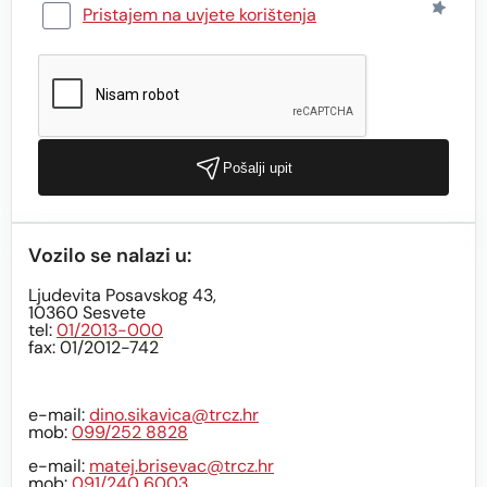
Pristajem na uvjete korištenja
Pošalji upit
Vozilo se nalazi u:
Ljudevita Posavskog 43,
10360 Sesvete
tel:
01/2013-000
fax: 01/2012-742
e-mail:
dino.sikavica@trcz.hr
mob:
099/252 8828
e-mail:
matej.brisevac@trcz.hr
mob:
091/240 6003