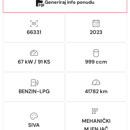
Generiraj info ponudu
66331
2023
67 kW / 91 KS
999 ccm
BENZIN-LPG
41782 km
MEHANIČKI
SIVA
MJENJAČ