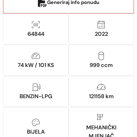
Generiraj info ponudu
64844
2022
74 kW / 101 KS
999 ccm
BENZIN-LPG
121158 km
MEHANIČKI
BIJELA
MJENJAČ