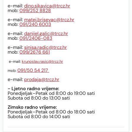
e-mail:
dino.sikavica@trcz.hr
mob:
099/252 8828
e-mail:
matej.brisevac@trcz.hr
mob:
091/240 6003
e-mail:
danijel.galic@trcz.hr
mob:
091/2406-083
e-mail:
sinisa.radic@trcz.hr
mob:
099/2676 661
e-mail:
krunoslav.rasic@trcz.hr
091/50 54 217
mob:
e-mail:
prodaja@trcz.hr
- Ljetno radno vrijeme:
Ponedjeljak–Petak od 8:00 do 19:00 sati
Subota od 8:00 do 13:00 sati
Zimsko radno vrijeme:
Ponedjeljak–Petak od 8:00 do 18:00 sati
Subota od 8:00 do 14:00 sati