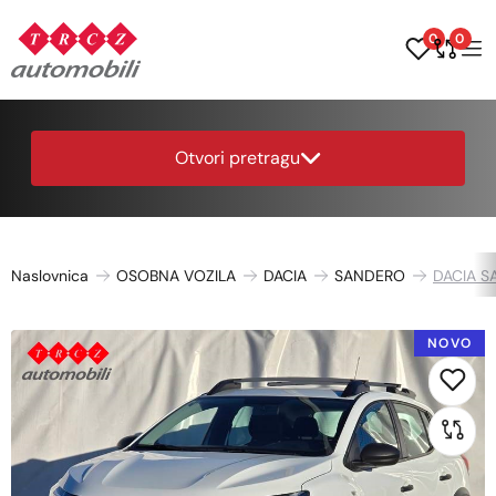
0
0
Otvori pretragu
Naslovnica
OSOBNA VOZILA
DACIA
SANDERO
DACIA S
NOVO