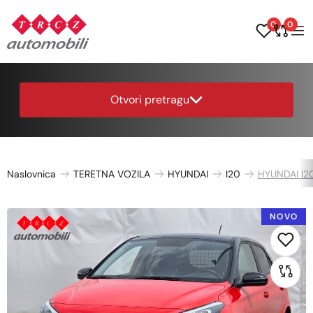
0
0
Otvori pretragu
Naslovnica
TERETNA VOZILA
HYUNDAI
I20
HYUNDAI I20
NOVO