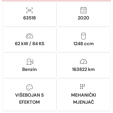
63518
2020
62 kW / 84 KS
1248 ccm
Benzin
163822 km
VIŠEBOJAN S
MEHANIČKI
EFEKTOM
MJENJAČ