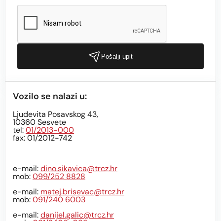
Pošalji upit
Vozilo se nalazi u:
Ljudevita Posavskog 43,
10360 Sesvete
tel:
01/2013-000
fax: 01/2012-742
e-mail:
dino.sikavica@trcz.hr
mob:
099/252 8828
e-mail:
matej.brisevac@trcz.hr
mob:
091/240 6003
e-mail:
danijel.galic@trcz.hr