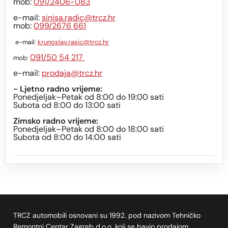
mob:
091/2406-083
e-mail:
sinisa.radic@trcz.hr
mob:
099/2676 661
e-mail:
krunoslav.rasic@trcz.hr
091/50 54 217
mob:
e-mail:
prodaja@trcz.hr
- Ljetno radno vrijeme:
Ponedjeljak–Petak od 8:00 do 19:00 sati
Subota od 8:00 do 13:00 sati
Zimsko radno vrijeme:
Ponedjeljak–Petak od 8:00 do 18:00 sati
Subota od 8:00 do 14:00 sati
TRCZ automobili osnovani su 1992. pod nazivom Tehničko
Remontni Centar Zagreb d.o.o. koji se bavio prodajom