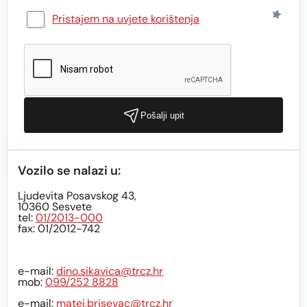
Pristajem na uvjete korištenja
Pošalji upit
Vozilo se nalazi u:
Ljudevita Posavskog 43,
10360 Sesvete
tel:
01/2013-000
fax: 01/2012-742
e-mail:
dino.sikavica@trcz.hr
mob:
099/252 8828
e-mail:
matej.brisevac@trcz.hr