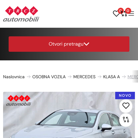
0
0
Otvori pretragu
Naslovnica
OSOBNA VOZILA
MERCEDES
KLASA A
MERC
NOVO