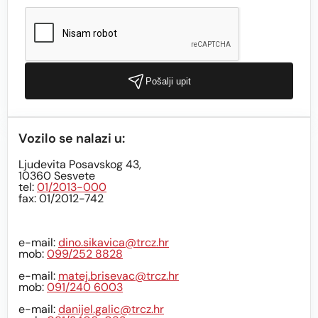
Pošalji upit
Vozilo se nalazi u:
Ljudevita Posavskog 43,
10360 Sesvete
tel:
01/2013-000
fax: 01/2012-742
e-mail:
dino.sikavica@trcz.hr
mob:
099/252 8828
e-mail:
matej.brisevac@trcz.hr
mob:
091/240 6003
e-mail:
danijel.galic@trcz.hr