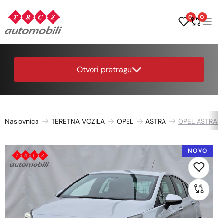
0
0
Otvori pretragu
Naslovnica
TERETNA VOZILA
OPEL
ASTRA
OPEL ASTRA 
NOVO