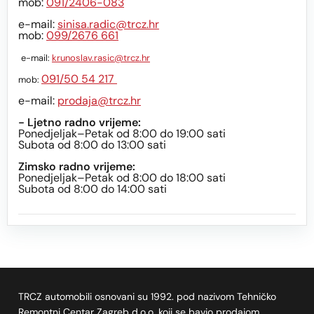
mob:
091/2406-083
e-mail:
sinisa.radic@trcz.hr
mob:
099/2676 661
e-mail:
krunoslav.rasic@trcz.hr
091/50 54 217
mob:
e-mail:
prodaja@trcz.hr
- Ljetno radno vrijeme:
Ponedjeljak–Petak od 8:00 do 19:00 sati
Subota od 8:00 do 13:00 sati
Zimsko radno vrijeme:
Ponedjeljak–Petak od 8:00 do 18:00 sati
Subota od 8:00 do 14:00 sati
TRCZ automobili osnovani su 1992. pod nazivom Tehničko
Remontni Centar Zagreb d.o.o. koji se bavio prodajom