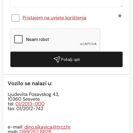
Pristajem na uvjete korištenja
Pošalji upit
Vozilo se nalazi u:
Ljudevita Posavskog 43,
10360 Sesvete
tel:
01/2013-000
fax: 01/2012-742
e-mail:
dino.sikavica@trcz.hr
mob:
099/252 8828