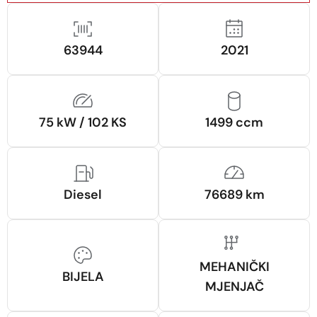
63944
2021
75 kW / 102 KS
1499 ccm
Diesel
76689 km
MEHANIČKI
BIJELA
MJENJAČ