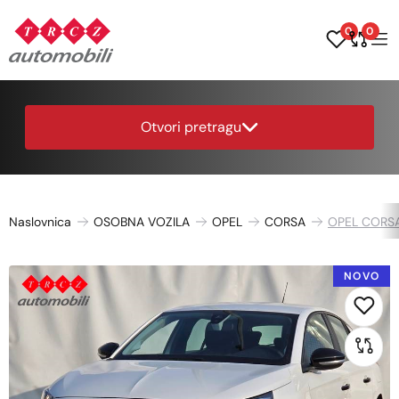
0
0
Otvori pretragu
Naslovnica
OSOBNA VOZILA
OPEL
CORSA
OPEL CORSA 
NOVO