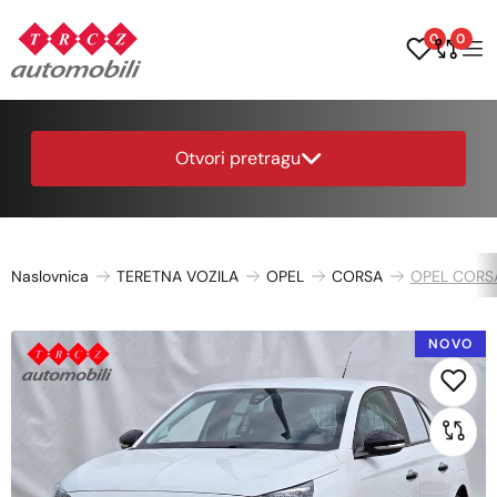
0
0
Otvori pretragu
Naslovnica
TERETNA VOZILA
OPEL
CORSA
OPEL CORSA
NOVO