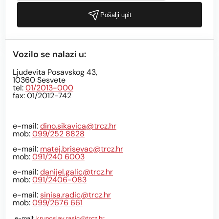
Pošalji upit
Vozilo se nalazi u:
Ljudevita Posavskog 43,
10360 Sesvete
tel:
01/2013-000
fax: 01/2012-742
e-mail:
dino.sikavica@trcz.hr
mob:
099/252 8828
e-mail:
matej.brisevac@trcz.hr
mob:
091/240 6003
e-mail:
danijel.galic@trcz.hr
mob:
091/2406-083
e-mail:
sinisa.radic@trcz.hr
mob:
099/2676 661
e-mail:
krunoslav.rasic@trcz.hr