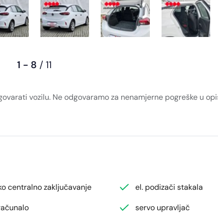
1 - 8
/ 11
dgovarati vozilu. Ne odgovaramo za nenamjerne pogreške u opis
ko centralno zaključavanje
el. podizači stakala
računalo
servo upravljač