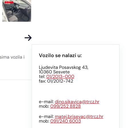
Vozilo se nalazi u:
ima vozila i
Ljudevita Posavskog 43,
10360 Sesvete
tel:
01/2013-000
fax: 01/2012-742
e-mail:
dino.sikavica@trcz.hr
mob:
099/252 8828
e-mail:
matej.brisevac@trcz.hr
mob:
091/240 6003