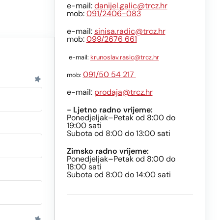
e-mail:
danijel.galic@trcz.hr
mob:
091/2406-083
e-mail:
sinisa.radic@trcz.hr
mob:
099/2676 661
e-mail:
krunoslav.rasic@trcz.hr
091/50 54 217
mob:
e-mail:
prodaja@trcz.hr
- Ljetno radno vrijeme:
Ponedjeljak–Petak od 8:00 do
19:00 sati
Subota od 8:00 do 13:00 sati
Zimsko radno vrijeme:
Ponedjeljak–Petak od 8:00 do
18:00 sati
Subota od 8:00 do 14:00 sati