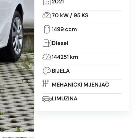
2021
70 kW / 95 KS
1499 ccm
Diesel
144251 km
BIJELA
MEHANIČKI MJENJAČ
LIMUZINA