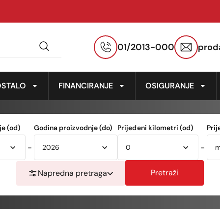
01/2013-000
prod
OSTALO
FINANCIRANJE
OSIGURANJE
e (od)
Godina proizvodnje (do)
Prijeđeni kilometri (od)
Prij
-
-
Pretraži
Napredna pretraga