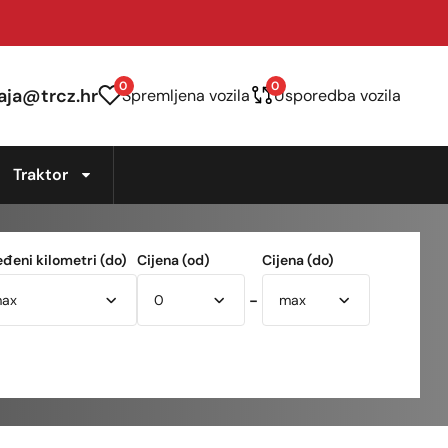
0
0
aja@trcz.hr
Spremljena vozila
Usporedba vozila
Traktor
eđeni kilometri (do)
Cijena (od)
Cijena (do)
-