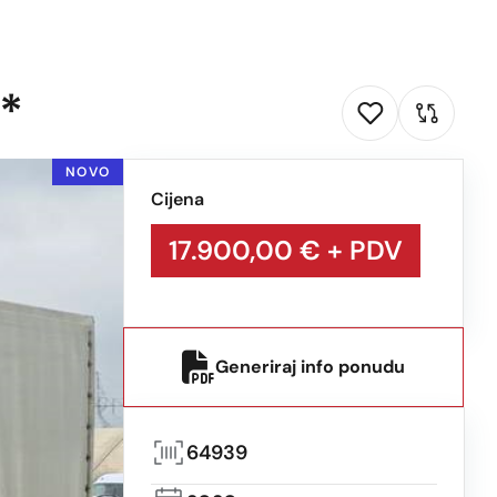
*
NOVO
Cijena
17.900,00 €
+ PDV
Generiraj info ponudu
64939