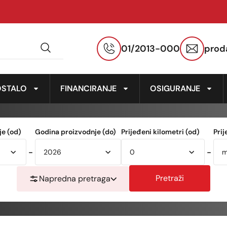
01/2013-000
prod
OSTALO
FINANCIRANJE
OSIGURANJE
e (od)
Godina proizvodnje (do)
Prijeđeni kilometri (od)
Prij
-
-
Pretraži
Napredna pretraga