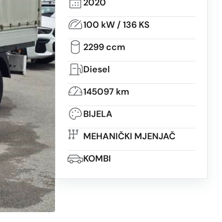
2020
100 kW / 136 KS
2299 ccm
Diesel
145097 km
BIJELA
MEHANIČKI MJENJAČ
KOMBI