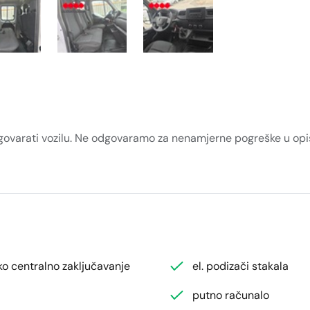
dgovarati vozilu. Ne odgovaramo za nenamjerne pogreške u opis
ko centralno zaključavanje
el. podizači stakala
putno računalo