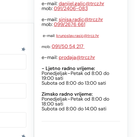
e-mail:
danijel.galic@trcz.hr
mob:
091/2406-083
e-mail:
sinisa.radic@trcz.hr
mob:
099/2676 661
e-mail:
krunoslav.rasic@trcz.hr
091/50 54 217
mob:
e-mail:
prodaja@trcz.hr
- Ljetno radno vrijeme:
Ponedjeljak–Petak od 8:00 do
19:00 sati
Subota od 8:00 do 13:00 sati
Zimsko radno vrijeme:
Ponedjeljak–Petak od 8:00 do
18:00 sati
Subota od 8:00 do 14:00 sati