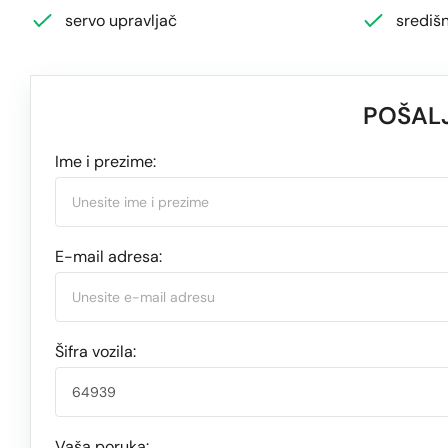
servo upravljač
središn
POŠALJ
Ime i prezime:
E-mail adresa:
Šifra vozila:
Vaša poruka: