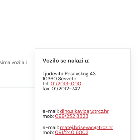
Vozilo se nalazi u:
ima vozila i
Ljudevita Posavskog 43,
10360 Sesvete
tel:
01/2013-000
fax: 01/2012-742
e-mail:
dino.sikavica@trcz.hr
mob:
099/252 8828
e-mail:
matej.brisevac@trcz.hr
mob:
091/240 6003