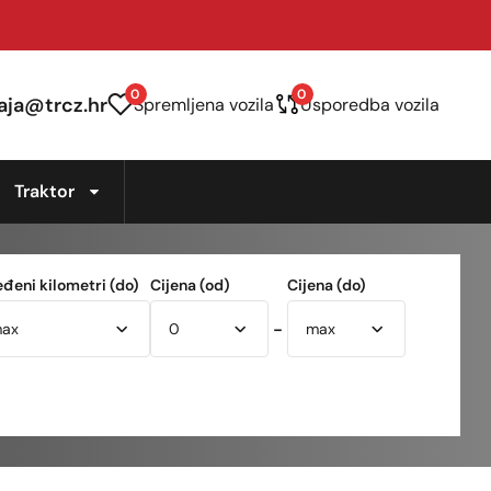
0
0
aja@trcz.hr
Spremljena vozila
Usporedba vozila
Traktor
eđeni kilometri (do)
Cijena (od)
Cijena (do)
-