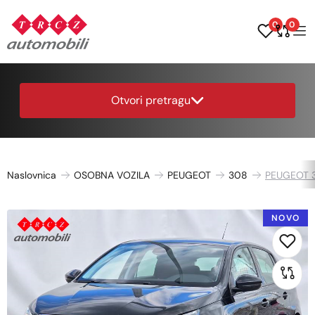
0
0
Otvori pretragu
Naslovnica
OSOBNA VOZILA
PEUGEOT
308
PEUGEOT 3
NOVO