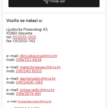
Pošalji upit
Vozilo se nalazi u:
Ljudevita Posavskog 43,
10360 Sesvete
tel:
01/2013-000
fax: 01/2012-742
e-mail:
dino.sikavica@trcz.hr
mob:
099/252 8828
e-mail:
matej.brisevac@trcz.hr
mob:
091/240 6003
e-mail:
danijel.galic@trcz.hr
mob:
091/2406-083
e-mail:
sinisa.radic@trcz.hr
mob:
099/2676 661
e-mail:
krunoslav.rasic@trcz.hr