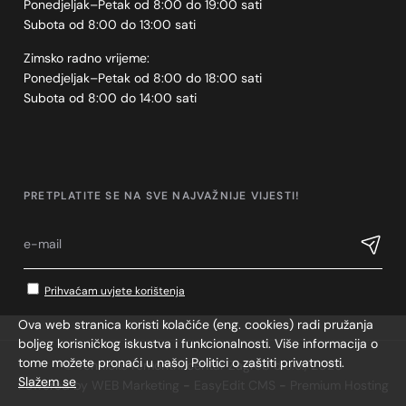
Ponedjeljak–Petak od 8:00 do 19:00 sati
Subota od 8:00 do 13:00 sati
Zimsko radno vrijeme:
Ponedjeljak–Petak od 8:00 do 18:00 sati
Subota od 8:00 do 14:00 sati
PRETPLATITE SE NA SVE NAJVAŽNIJE VIJESTI!
Prihvaćam uvjete korištenja
Ova web stranica koristi kolačiće (eng. cookies) radi pružanja
boljeg korisničkog iskustva i funkcionalnosti. Više informacija o
tome možete pronaći u našoj Politici o zaštiti privatnosti.
© Tehničko remontni centar Zagreb d.o.o., 2026
Slažem se
Powered by WEB Marketing
-
EasyEdit CMS
-
Premium Hosting