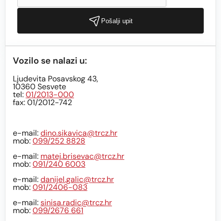
Pošalji upit
Vozilo se nalazi u:
Ljudevita Posavskog 43,
10360 Sesvete
tel:
01/2013-000
fax: 01/2012-742
e-mail:
dino.sikavica@trcz.hr
mob:
099/252 8828
e-mail:
matej.brisevac@trcz.hr
mob:
091/240 6003
e-mail:
danijel.galic@trcz.hr
mob:
091/2406-083
e-mail:
sinisa.radic@trcz.hr
mob:
099/2676 661