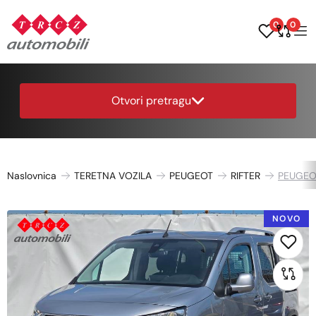
0
0
Otvori pretragu
Naslovnica
TERETNA VOZILA
PEUGEOT
RIFTER
PEUGEOT
NOVO