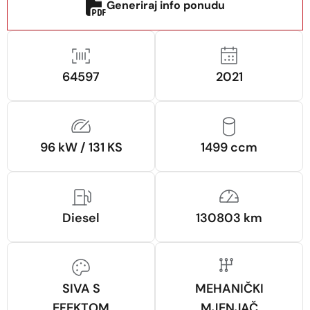
Generiraj info ponudu
64597
2021
96 kW / 131 KS
1499 ccm
Diesel
130803 km
SIVA S
MEHANIČKI
EFEKTOM
MJENJAČ