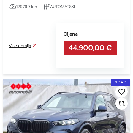
CRNA-S EFEKTOM
129799 km
AUTOMATSKI
CRVENA
NARANČASTA
Cijena
PLAVA
PLAVA S EFEKTOM
Više detalja
44.900,00 €
SIVA
SIVA - S EFEKTOM
SIVA S EFEKTOM
NOVO
SREBRNA S EFEKTOM
ZELENA S EFEKTOM