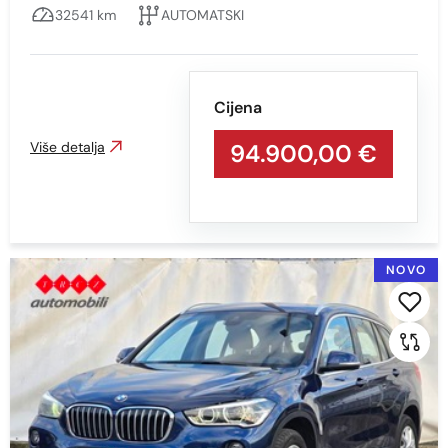
32541 km
AUTOMATSKI
Min
Max
Cijena
Više detalja
94.900,00 €
Prikaži
Obriši
Kilometraža
NOVO
Min
Max