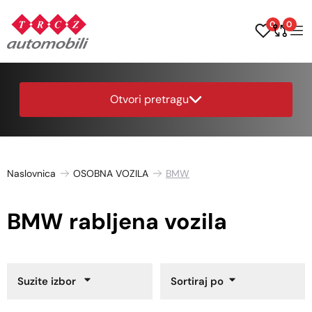
0
0
Otvori pretragu
Naslovnica
OSOBNA VOZILA
BMW
BMW rabljena vozila
Suzite izbor
Sortiraj po
Godina proizvodnje