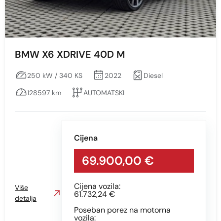
BMW X6 XDRIVE 40D M
250 kW / 340 KS
2022
Diesel
128597 km
AUTOMATSKI
Cijena
69.900,00 €
Cijena vozila:
Više
61.732,24 €
detalja
Poseban porez na motorna
vozila: