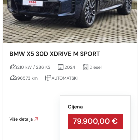
BMW X5 30D XDRIVE M SPORT
210 kW / 286 KS
2024
Diesel
96573 km
AUTOMATSKI
Cijena
Više detalja
79.900,00 €