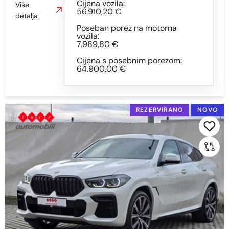
Cijena vozila:
Više
56.910,20 €
detalja
Poseban porez na motorna
vozila:
7.989,80 €
Cijena s posebnim porezom:
64.900,00 €
REZERVIRANO
NOVO