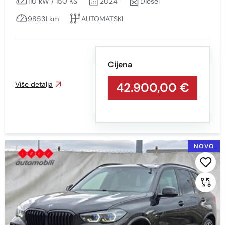
110 kW / 150 KS
2024
Diesel
98531 km
AUTOMATSKI
Cijena
Više detalja
42.900,00 €
NOVO