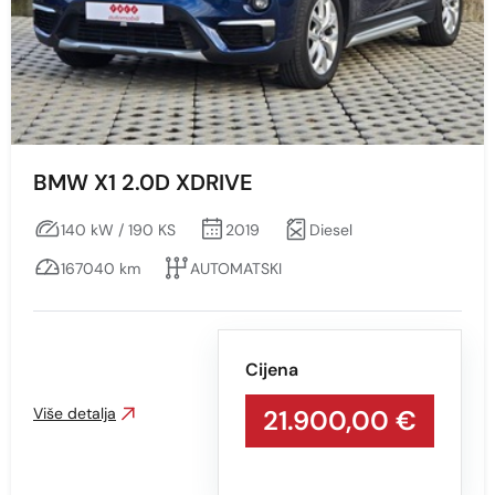
Prikaži
Obriši
Vrsta motora
Sve
BMW X1 2.0D XDRIVE
Benzin
Diesel
140 kW / 190 KS
2019
Diesel
ELEKTRIČNI MOTOR
167040 km
AUTOMATSKI
HIBRIDNO VOZILO
Cijena
Snaga vozila KS
Više detalja
21.900,00 €
Min
Max