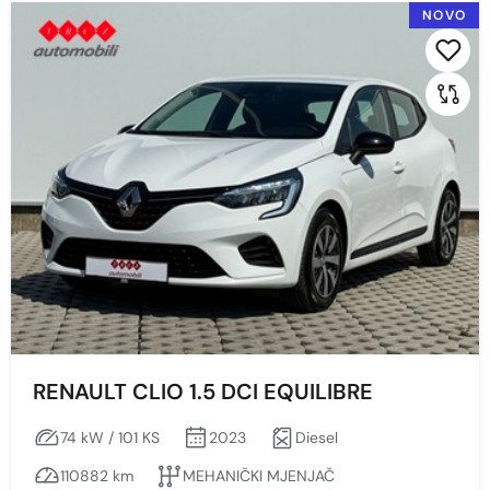
NOVO
2023
2022
Prikaži po stranici:
2021
2020
2019
2016
Cijena
RENAULT CLIO 1.5 DCI EQUILIBRE
Min
Max
74 kW / 101 KS
2023
Diesel
110882 km
MEHANIČKI MJENJAČ