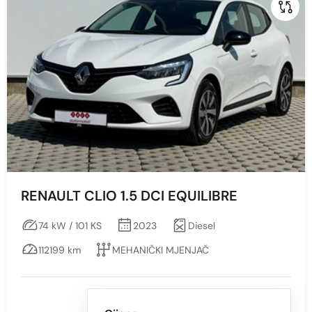
Benzin
Diesel
Snaga vozila KS
Min
Max
RENAULT CLIO 1.5 DCI EQUILIBRE
74 kW / 101 KS
2023
Diesel
Prikaži
Obriši
112199 km
MEHANIČKI MJENJAČ
Mjenjač