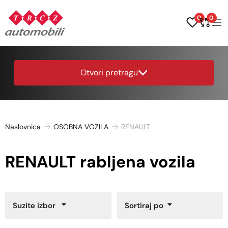
0
0
Otvori pretragu
Naslovnica
OSOBNA VOZILA
RENAULT
RENAULT rabljena vozila
Suzite izbor
Sortiraj po
Godina proizvodnje