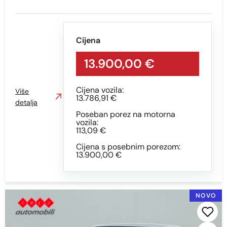
Prikaži
Obriši
Cijena
Kilometraža
13.900,00 €
Cijena vozila:
Više
13.786,91 €
detalja
Min
Max
Poseban porez na motorna
vozila:
113,09 €
Cijena s posebnim porezom:
13.900,00 €
Prikaži
Obriši
NOVO
Vrsta motora
Sve