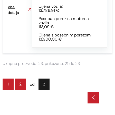
Cijena vozila:
Više
13.786,91 €
detalja
Poseban porez na motorna
vozila:
113,09 €
Cijena s posebnim porezom:
13.900,00 €
Ukupno proizvoda: 23, prikazano: 21 do 23
1
2
3
od