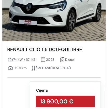
SREBRNA
RENAULT CLIO 1.5 DCI EQUILIBRE
74 kW / 101 KS
2023
Diesel
115171 km
MEHANIČKI MJENJAČ
Cijena
13.900,00 €