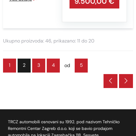
9.500,00 €
Ukupno proizvoda: 46, prikazano: 11 do 20
1
2
3
4
5
od
TRCZ automobili osnovani su 1992. pod nazivom Tehničko
Remontni Centar Zagreb d.o.o. koji se bavio prodajom
automobila na lokaciji Zagrebačka 118, Sesvete.