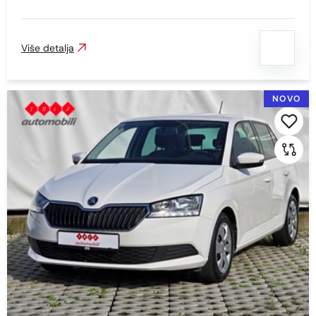
Više detalja
Prikaži
Obriši
NOVO
Kilometraža
Min
Max
Prikaži
Obriši