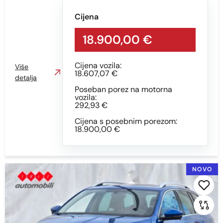
Cijena
18.900,00 €
Cijena vozila:
Više
18.607,07 €
detalja
Poseban porez na motorna
vozila:
292,93 €
Cijena s posebnim porezom:
18.900,00 €
NOVO