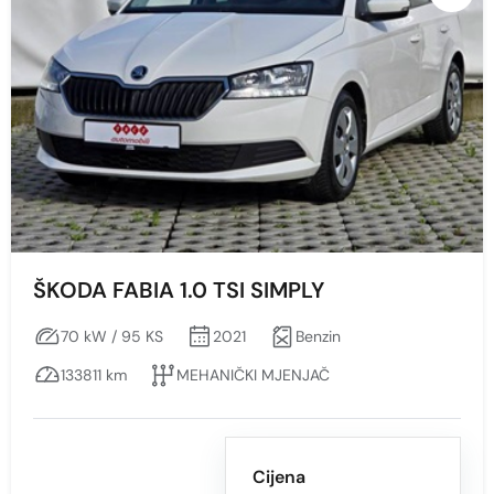
Mjenjač
Sve
AUTOMATSKI
MEHANIČKI MJENJAČ
Boja
Sve
ŠKODA FABIA 1.0 TSI SIMPLY
BIJELA
70 kW / 95 KS
2021
Benzin
BIJELA - S EFEKTOM
133811 km
MEHANIČKI MJENJAČ
BIJELA S EFEKTOM
CRNA
CRNA - S EFEKTOM
Cijena