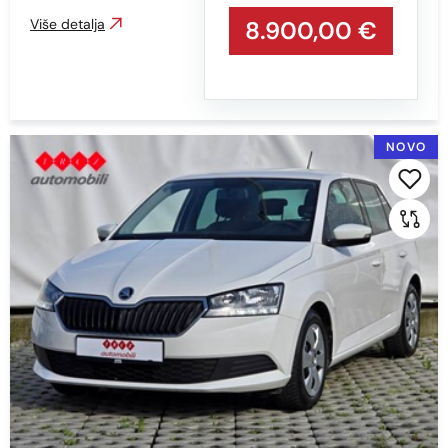
CRNA S EFEKTOM
Više detalja
8.900,00 €
PLAVA
PLAVA - S EFEKTOM
PLAVA S EFEKTOM
NOVO
SIVA
SIVA - S EFEKTOM
SIVA S EFEKTOM
SMEĐA
SREBRNA
SREBRNA - S EFEKTOM
ZLATNA