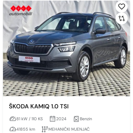
2024
2023
Prikaži po stranici:
2022
2021
2020
2018
2017
2016
Cijena
ŠKODA KAMIQ 1.0 TSI
81 kW / 110 KS
2024
Benzin
41855 km
MEHANIČKI MJENJAČ
Min
Max