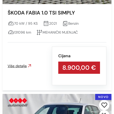
ŠKODA FABIA 1.0 TSI SIMPLY
70 kW / 95 KS
2021
Benzin
131096 km
MEHANIČKI MJENJAČ
Cijena
Više detalja
8.900,00 €
NOVO