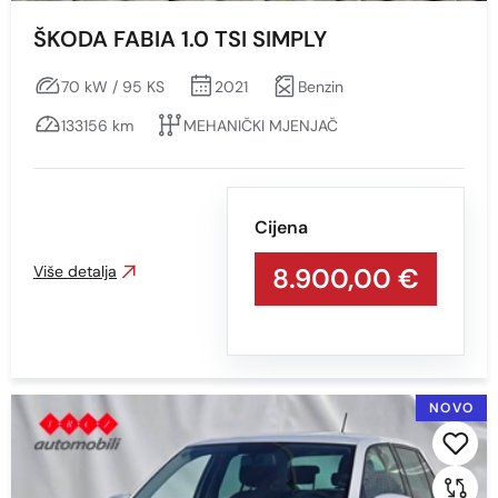
Vrsta motora
ŠKODA FABIA 1.0 TSI SIMPLY
Sve
70 kW / 95 KS
2021
Benzin
Benzin
133156 km
MEHANIČKI MJENJAČ
Diesel
Snaga vozila KS
Cijena
Više detalja
8.900,00 €
Min
Max
NOVO
Prikaži
Obriši