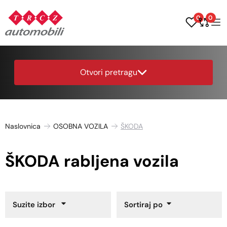
0
0
Otvori pretragu
Naslovnica
OSOBNA VOZILA
ŠKODA
ŠKODA rabljena vozila
Suzite izbor
Sortiraj po
Godina proizvodnje