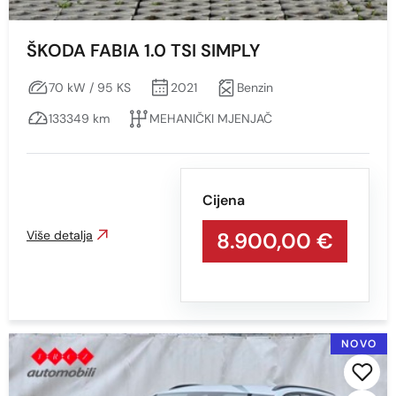
ŠKODA FABIA 1.0 TSI SIMPLY
70 kW / 95 KS
2021
Benzin
133349 km
MEHANIČKI MJENJAČ
Cijena
Više detalja
8.900,00 €
NOVO