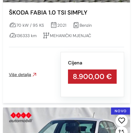
ŠKODA FABIA 1.0 TSI SIMPLY
70 kW / 95 KS
2021
Benzin
136333 km
MEHANIČKI MJENJAČ
Cijena
Više detalja
8.900,00 €
NOVO