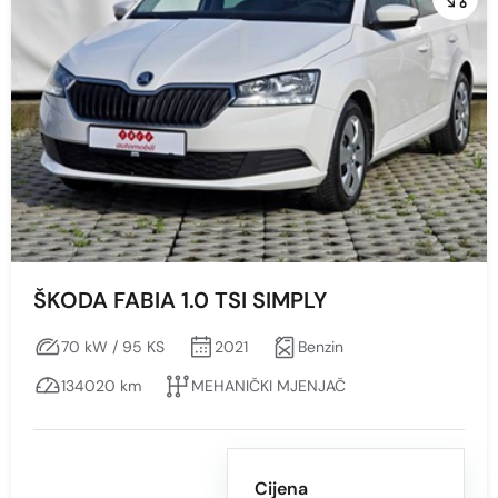
ŠKODA FABIA 1.0 TSI SIMPLY
70 kW / 95 KS
2021
Benzin
134020 km
MEHANIČKI MJENJAČ
Cijena