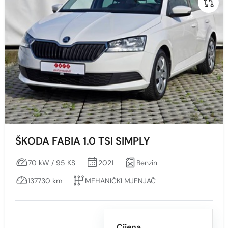
ŠKODA FABIA 1.0 TSI SIMPLY
70 kW / 95 KS
2021
Benzin
137730 km
MEHANIČKI MJENJAČ
Cijena