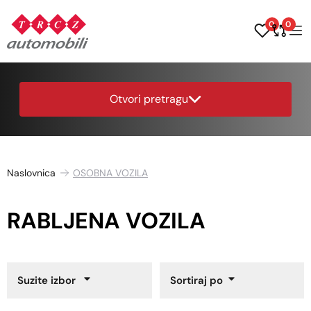
0
0
Otvori pretragu
Naslovnica
OSOBNA VOZILA
RABLJENA VOZILA
Suzite izbor
Sortiraj po
Godina proizvodnje