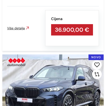
2014
2013
2012
Cijena
2010
Više detalja
36.900,00 €
2003
Cijena
NOVO
Min
Max
Prikaži
Obriši