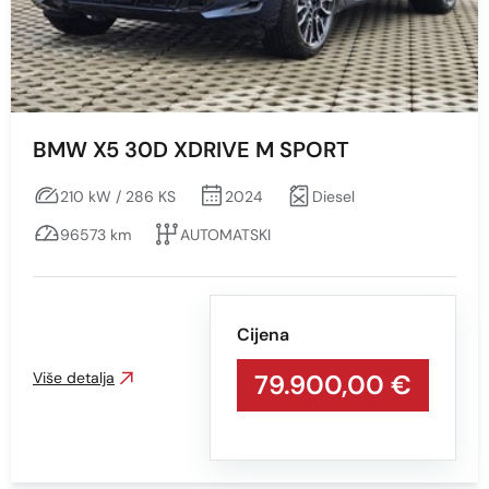
Kilometraža
BMW X5 30D XDRIVE M SPORT
Min
Max
210 kW / 286 KS
2024
Diesel
96573 km
AUTOMATSKI
Prikaži
Obriši
Cijena
Vrsta motora
Više detalja
79.900,00 €
Sve
Benzin
BENZIN + PLIN