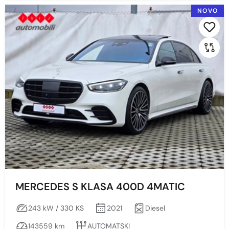
NOVO
BENZIN-LPG
Diesel
ELEKTRIČNI MOTOR
HIBRIDNO VOZILO
Snaga vozila KS
Min
Max
MERCEDES S KLASA 400D 4MATIC
243 kW / 330 KS
2021
Diesel
Prikaži
Obriši
143559 km
AUTOMATSKI