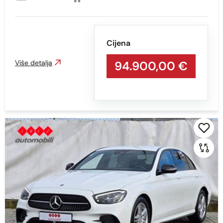
Mjenjač
Sve
Cijena
AUTOMATSKI
Više detalja
94.900,00 €
MEHANIČKI MJENJAČ
Boja
Sve
bijela
BIJELA
BIJELA - S EFEKTOM
BIJELA S EFEKTOM
CRNA