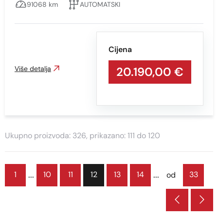
91068 km
AUTOMATSKI
Cijena
Više detalja
20.190,00 €
Ukupno proizvoda: 326, prikazano: 111 do 120
...
...
1
10
11
12
13
14
33
od