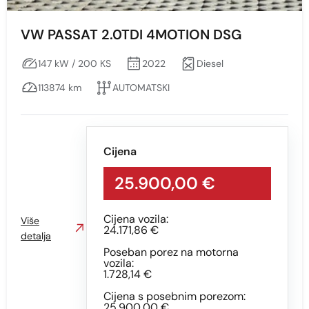
VW PASSAT 2.0TDI 4MOTION DSG
147 kW / 200 KS
2022
Diesel
113874 km
AUTOMATSKI
Cijena
25.900,00 €
Cijena vozila:
Više
24.171,86 €
detalja
Poseban porez na motorna
vozila:
1.728,14 €
Cijena s posebnim porezom:
25.900,00 €