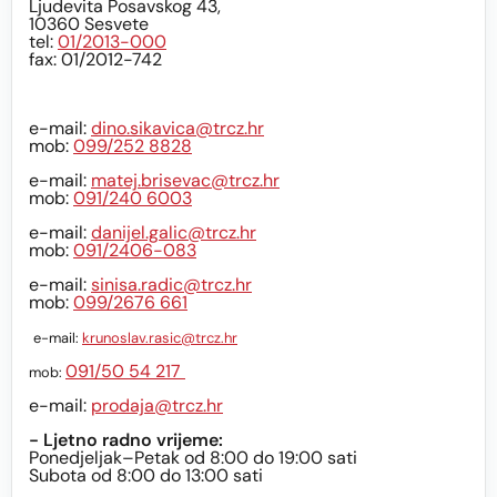
Ljudevita Posavskog 43,
10360 Sesvete
tel:
01/2013-000
fax: 01/2012-742
e-mail:
dino.sikavica@trcz.hr
mob:
099/252 8828
e-mail:
matej.brisevac@trcz.hr
mob:
091/240 6003
e-mail:
danijel.galic@trcz.hr
mob:
091/2406-083
e-mail:
sinisa.radic@trcz.hr
mob:
099/2676 661
e-mail:
krunoslav.rasic@trcz.hr
091/50 54 217
mob:
e-mail:
prodaja@trcz.hr
- Ljetno radno vrijeme:
Ponedjeljak–Petak od 8:00 do 19:00 sati
Subota od 8:00 do 13:00 sati