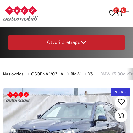
0
0
Otvori pretragu
Naslovnica
OSOBNA VOZILA
BMW
X5
BMW X5 30d xDr
NOVO