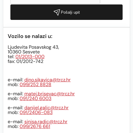
Pošalji upit
Vozilo se nalazi u:
Ljudevita Posavskog 43,
10360 Sesvete
tel:
01/2013-000
fax: 01/2012-742
e-mail:
dino.sikavica@trcz.hr
mob:
099/252 8828
e-mail:
matej.brisevac@trcz.hr
mob:
091/240 6003
e-mail:
danijel.galic@trcz.hr
mob:
091/2406-083
e-mail:
sinisa.radic@trcz.hr
mob:
099/2676 661