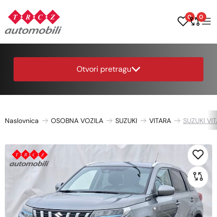
0
0
Otvori pretragu
Naslovnica
OSOBNA VOZILA
SUZUKI
VITARA
SUZUKI VIT