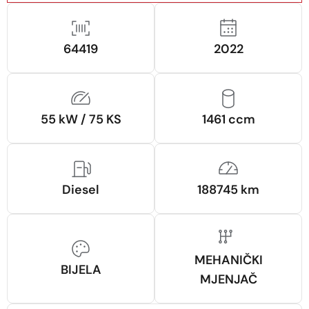
64419
2022
55 kW / 75 KS
1461 ccm
Diesel
188745 km
MEHANIČKI
BIJELA
MJENJAČ