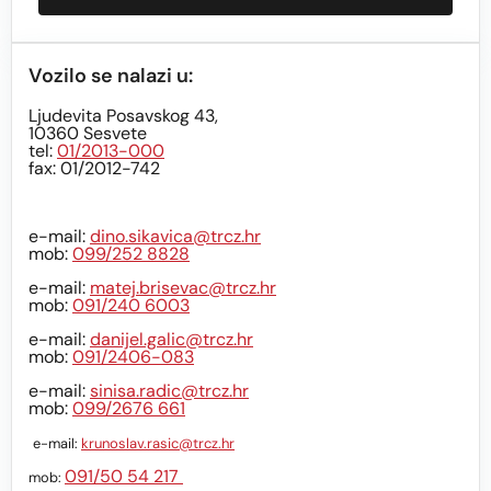
Vozilo se nalazi u:
Ljudevita Posavskog 43,
10360 Sesvete
tel:
01/2013-000
fax: 01/2012-742
e-mail:
dino.sikavica@trcz.hr
mob:
099/252 8828
e-mail:
matej.brisevac@trcz.hr
mob:
091/240 6003
e-mail:
danijel.galic@trcz.hr
mob:
091/2406-083
e-mail:
sinisa.radic@trcz.hr
mob:
099/2676 661
e-mail:
krunoslav.rasic@trcz.hr
091/50 54 217
mob: