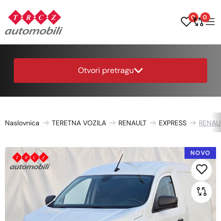
0
0
Otvori pretragu
Naslovnica
TERETNA VOZILA
RENAULT
EXPRESS
RENAUL
NOVO