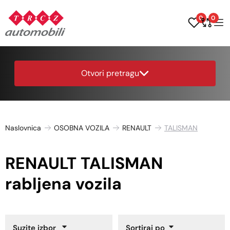
0
0
Otvori pretragu
Naslovnica
OSOBNA VOZILA
RENAULT
TALISMAN
RENAULT TALISMAN
rabljena vozila
Suzite izbor
Sortiraj po