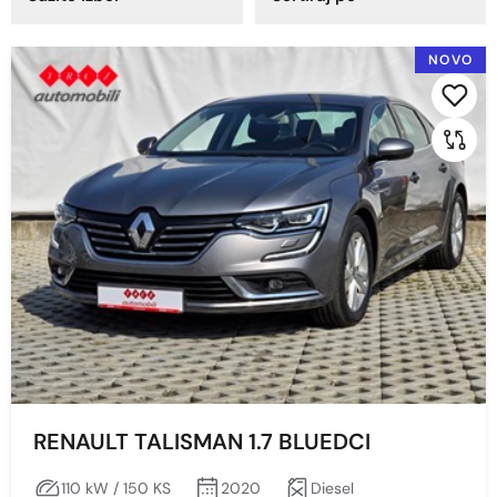
Godina proizvodnje
NOVO
2021
2020
Cijena
Min
Max
Prikaži
Obriši
RENAULT TALISMAN 1.7 BLUEDCI
110 kW / 150 KS
2020
Diesel