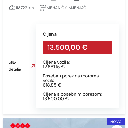
Kilometraža
118722 km
MEHANIČKI MJENJAČ
Min
Max
Cijena
13.500,00 €
Cijena vozila:
Prikaži
Obriši
Više
12.881,15 €
detalja
Poseban porez na motorna
vozila:
Snaga vozila KS
618,85 €
Cijena s posebnim porezom:
13.500,00 €
Min
Max
NOVO