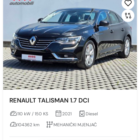
Prikaži
Obriši
Boja
Sve
CRNA
SIVA S EFEKTOM
RENAULT TALISMAN 1.7 DCI
110 kW / 150 KS
2021
Diesel
104362 km
MEHANIČKI MJENJAČ