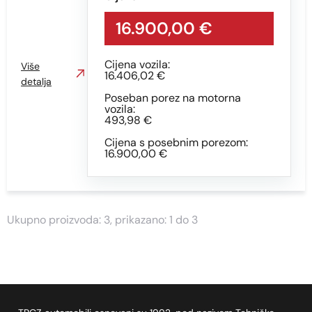
16.900,00 €
Cijena vozila:
Više
16.406,02 €
detalja
Poseban porez na motorna
vozila:
493,98 €
Cijena s posebnim porezom:
16.900,00 €
Ukupno proizvoda: 3, prikazano: 1 do 3