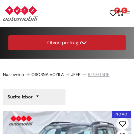
0
0
Otvori pretragu
Naslovnica
OSOBNA VOZILA
JEEP
RENEGADE
Suzite izbor
Cijena
NOVO