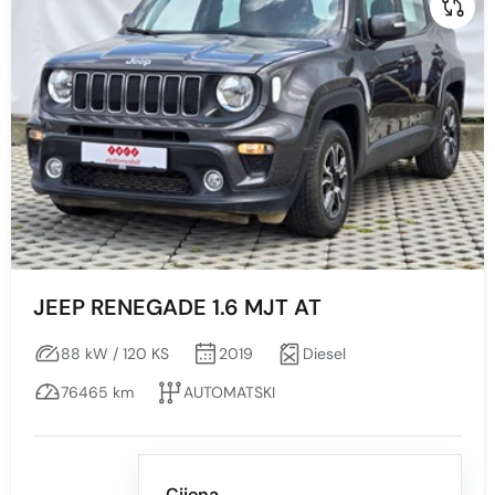
Min
Max
Prikaži
Obriši
Kilometraža
JEEP RENEGADE 1.6 MJT AT
Min
Max
88 kW / 120 KS
2019
Diesel
76465 km
AUTOMATSKI
Prikaži
Obriši
Cijena