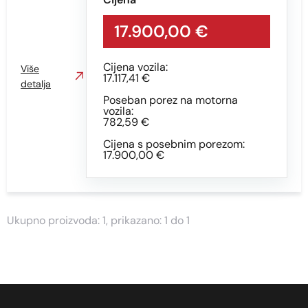
Snaga vozila KS
17.900,00 €
Cijena vozila:
Više
17.117,41 €
detalja
Min
Max
Poseban porez na motorna
vozila:
782,59 €
Cijena s posebnim porezom:
17.900,00 €
Prikaži
Obriši
Ukupno proizvoda: 1, prikazano: 1 do 1