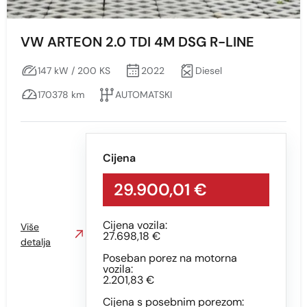
VW ARTEON 2.0 TDI 4M DSG R-LINE
147 kW / 200 KS
2022
Diesel
170378 km
AUTOMATSKI
Cijena
29.900,01 €
Cijena vozila:
Više
27.698,18 €
detalja
Poseban porez na motorna
vozila:
2.201,83 €
Cijena s posebnim porezom: