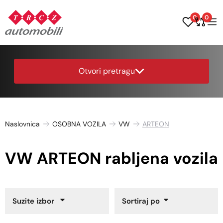
0
0
Otvori pretragu
Naslovnica
OSOBNA VOZILA
VW
ARTEON
VW ARTEON rabljena vozila
Suzite izbor
Sortiraj po
Godina proizvodnje