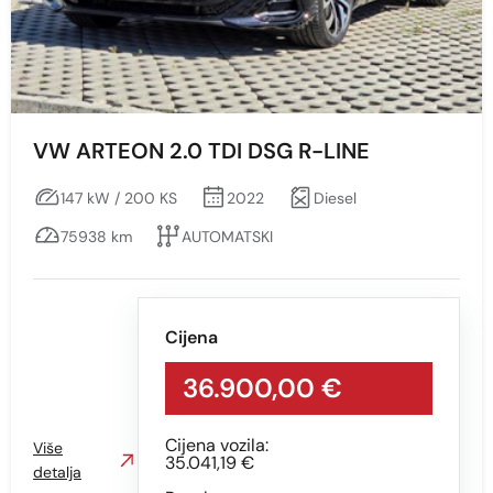
Prikaži
Obriši
Boja
VW ARTEON 2.0 TDI DSG R-LINE
Sve
147 kW / 200 KS
2022
Diesel
CRNA
75938 km
AUTOMATSKI
CRNA S EFEKTOM
SIVA
Cijena
36.900,00 €
Cijena vozila:
Više
35.041,19 €
detalja