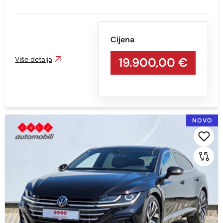
Kilometraža
Cijena
Min
Max
Više detalja
19.900,00 €
Prikaži
Obriši
NOVO
Snaga vozila KS
Min
Max