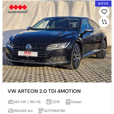
NOVO
2024
2022
2019
Cijena
Min
Max
VW ARTEON 2.0 TDI 4MOTION
Prikaži
Obriši
140 kW / 190 KS
2019
Diesel
190448 km
AUTOMATSKI