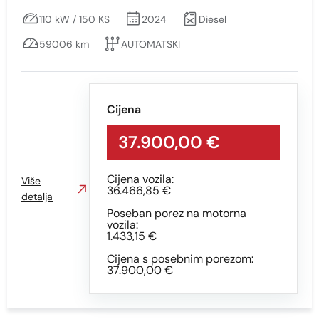
110 kW / 150 KS
2024
Diesel
59006 km
AUTOMATSKI
Cijena
37.900,00 €
Cijena vozila:
Više
36.466,85 €
detalja
Poseban porez na motorna
vozila:
1.433,15 €
Cijena s posebnim porezom:
37.900,00 €