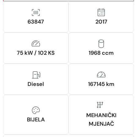
63847
2017
75 kW / 102 KS
1968 ccm
Diesel
167145 km
MEHANIČKI
BIJELA
MJENJAČ