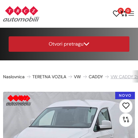
0
0
Otvori pretragu
Naslovnica
TERETNA VOZILA
VW
CADDY
VW CADDY 2.
NOVO