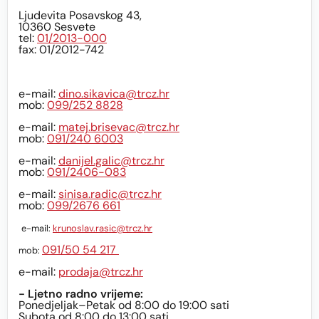
Ljudevita Posavskog 43,
10360 Sesvete
tel:
01/2013-000
fax: 01/2012-742
e-mail:
dino.sikavica@trcz.hr
mob:
099/252 8828
e-mail:
matej.brisevac@trcz.hr
mob:
091/240 6003
e-mail:
danijel.galic@trcz.hr
mob:
091/2406-083
e-mail:
sinisa.radic@trcz.hr
mob:
099/2676 661
e-mail:
krunoslav.rasic@trcz.hr
091/50 54 217
mob:
e-mail:
prodaja@trcz.hr
- Ljetno radno vrijeme:
Ponedjeljak–Petak od 8:00 do 19:00 sati
Subota od 8:00 do 13:00 sati