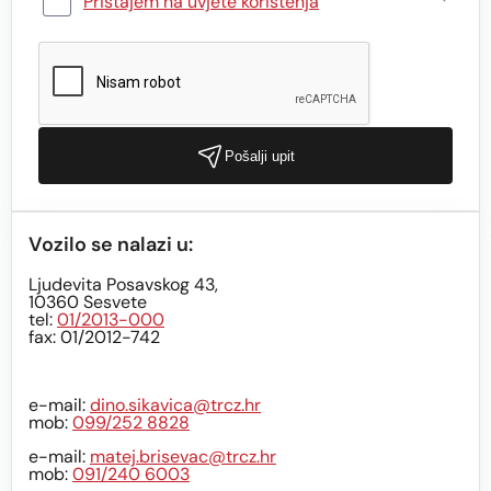
Pristajem na uvjete korištenja
Pošalji upit
Vozilo se nalazi u:
Ljudevita Posavskog 43,
10360 Sesvete
tel:
01/2013-000
fax: 01/2012-742
e-mail:
dino.sikavica@trcz.hr
mob:
099/252 8828
e-mail:
matej.brisevac@trcz.hr
mob:
091/240 6003