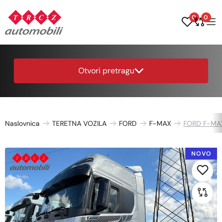
0
0
Otvori pretragu
Naslovnica
TERETNA VOZILA
FORD
F-MAX
FORD F-MA
NOVO