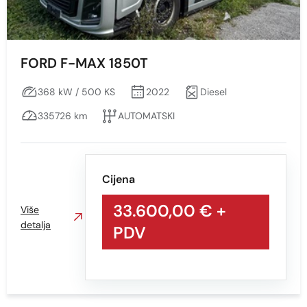
FORD F-MAX 1850T
368 kW / 500 KS
2022
Diesel
335726 km
AUTOMATSKI
Cijena
33.600,00 €
+
Više
detalja
PDV