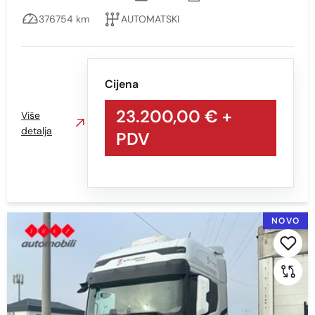
Kilometraža
376754 km
AUTOMATSKI
Min
Max
Cijena
23.200,00 €
+
Više
detalja
PDV
Prikaži
Obriši
Snaga vozila KS
NOVO
Min
Max