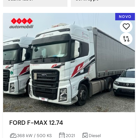
Godina proizvodnje
NOVO
2022
2021
Cijena
Min
Max
Prikaži
Obriši
FORD F-MAX 12.74
368 kW / 500 KS
2021
Diesel