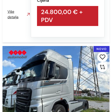
Cijena
24.800,00 €
+
Više
detalja
PDV
NOVO