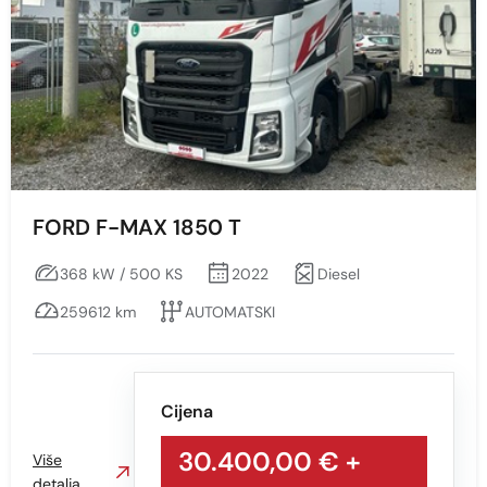
Prikaži
Obriši
Boja
Sve
BIJELA
FORD F-MAX 1850 T
SREBRNA
368 kW / 500 KS
2022
Diesel
259612 km
AUTOMATSKI
Cijena
30.400,00 €
+
Više
detalja