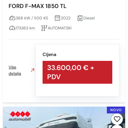
FORD F-MAX 1850 TL
368 kW / 500 KS
2022
Diesel
173363 km
AUTOMATSKI
Cijena
33.600,00 €
+
Više
detalja
PDV
NOVO