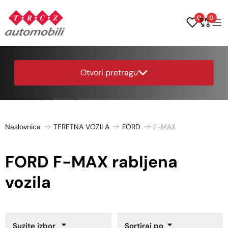
0
0
Otvori pretragu
Naslovnica
TERETNA VOZILA
FORD
F-MAX
FORD F-MAX rabljena
vozila
Suzite izbor
Sortiraj po