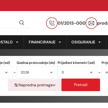
01/2013-000
prod
OSTALO
FINANCIRANJE
OSIGURANJE
e (od)
Godina proizvodnje (do)
Prijeđeni kilometri (od)
Prij
-
-
Pretraži
Napredna pretraga