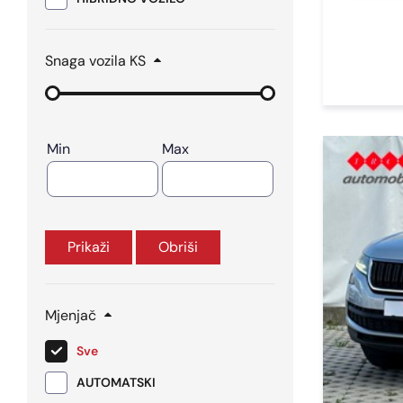
Snaga vozila KS
Min
Max
Prikaži
Obriši
Mjenjač
Sve
AUTOMATSKI