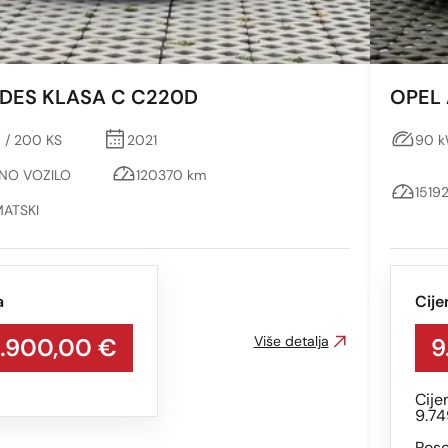
DES KLASA C C220D
OPEL 
 / 200 KS
2021
90 k
DNO VOZILO
120370 km
1519
ATSKI
a
Cije
.900,00 €
Više detalja
9
Cije
9.74
Pose