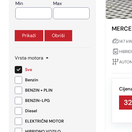
Min
Max
MERCE
Prikaži
Obriši
147 kW
HIBRI
Vrsta motora
AUTOM
Sve
Benzin
Cijen
BENZIN + PLIN
BENZIN-LPG
32
Diesel
ELEKTRIČNI MOTOR
HIBRIDNO VOZILO