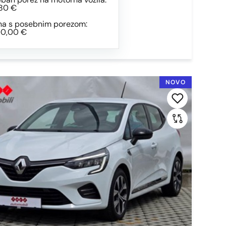
80 €
na s posebnim porezom:
00,00 €
NOVO