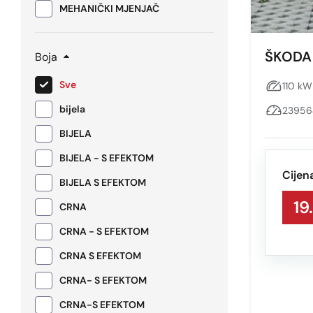
MEHANIČKI MJENJAČ
ŠKODA 
Boja
Sve
110 kW
bijela
23956
BIJELA
BIJELA - S EFEKTOM
Cijen
BIJELA S EFEKTOM
19
CRNA
CRNA - S EFEKTOM
CRNA S EFEKTOM
CRNA- S EFEKTOM
CRNA-S EFEKTOM