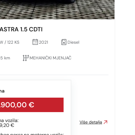
ASTRA 1.5 CDTI
W / 122 KS
2021
Diesel
25 km
MEHANIČKI MJENJAČ
na
.900,00 €
na vozila:
Više detalja
9,20 €
ban porez na motorna vozila: