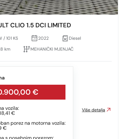
LT CLIO 1.5 DCI LIMITED
 / 101 KS
2022
Diesel
28 km
MEHANIČKI MJENJAČ
na
0.900,00 €
na vozila:
Više detalja
88,41 €
ban porez na motorna vozila:
59 €
na s posebnim porezom: