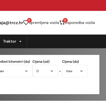
0
0
aja@trcz.hr
Spremljena vozila
Usporedba vozila
Traktor
eđeni kilometri (do)
Cijena (od)
Cijena (do)
-