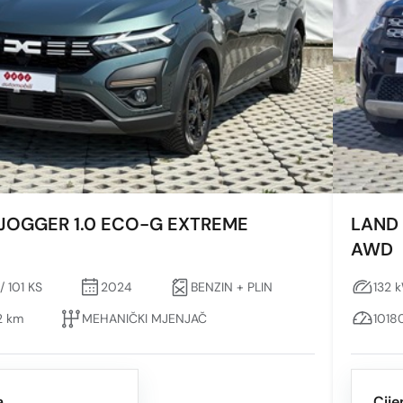
 JOGGER 1.0 ECO-G EXTREME
LAND 
AWD
/ 101 KS
2024
BENZIN + PLIN
132 
 km
MEHANIČKI MJENJAČ
1018
a
Cije