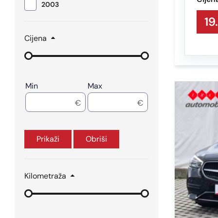
2003
19
Cijena
Min
Max
Prikaži
Obriši
Kilometraža