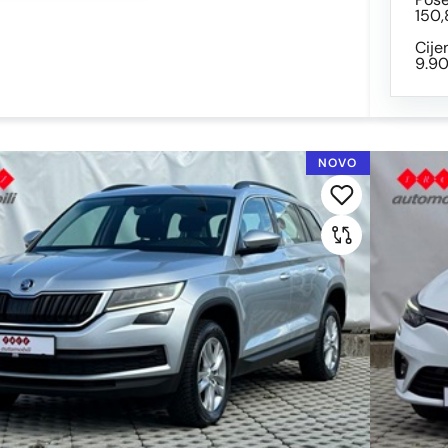
150,
Cije
9.9
NOVO