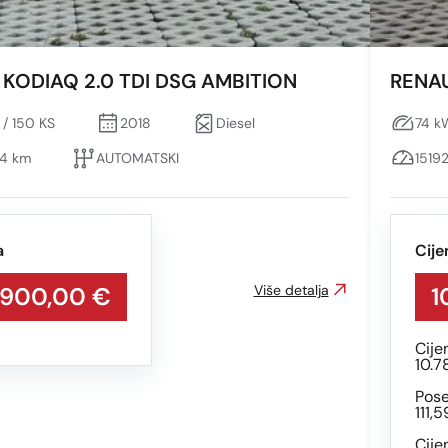
KODIAQ 2.0 TDI DSG AMBITION
RENAU
 / 150 KS
2018
Diesel
74 kW
4 km
AUTOMATSKI
1519
a
Cije
.900,00 €
Više detalja
1
Cije
10.7
Pose
111,
Cije