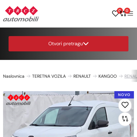
0
0
Otvori pretragu
Naslovnica
TERETNA VOZILA
RENAULT
KANGOO
RENAU
NOVO