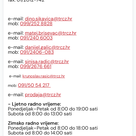
e-mail:
dino.sikavica@trcz.hr
mob:
099/252 8828
e-mail:
matej.brisevac@trcz.hr
mob:
091/240 6003
e-mail:
danijel.galic@trcz.hr
mob:
091/2406-083
e-mail:
sinisa.radic@trcz.hr
mob:
099/2676 661
e-mail:
krunoslav.rasic@trcz.hr
091/50 54 217
mob:
e-mail:
prodaja@trcz.hr
- Ljetno radno vrijeme:
Ponedjeljak–Petak od 8:00 do 19:00 sati
Subota od 8:00 do 13:00 sati
Zimsko radno vrijeme:
Ponedjeljak–Petak od 8:00 do 18:00 sati
Subota od 8:00 do 14:00 sati