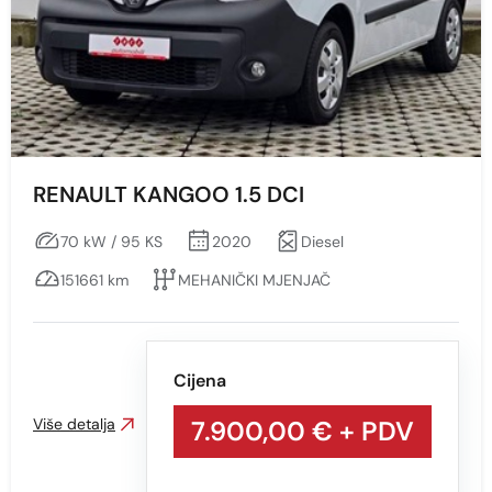
Min
Max
Prikaži
Obriši
RENAULT KANGOO 1.5 DCI
70 kW / 95 KS
2020
Diesel
151661 km
MEHANIČKI MJENJAČ
Cijena
Više detalja
7.900,00 €
+ PDV