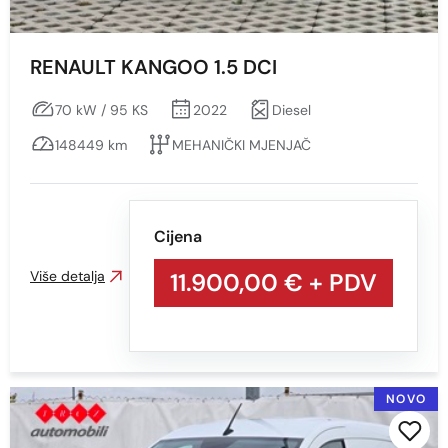
RENAULT KANGOO 1.5 DCI
70 kW / 95 KS
2022
Diesel
148449 km
MEHANIČKI MJENJAČ
Cijena
Više detalja
11.900,00 €
+ PDV
NOVO