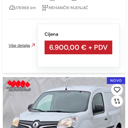
176968 km
MEHANIČKI MJENJAČ
Prikaži
Obriši
Kilometraža
Cijena
Više detalja
6.900,00 €
+ PDV
Min
Max
NOVO
Prikaži
Obriši
Snaga vozila KS