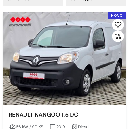
Godina proizvodnje
NOVO
2022
2021
Prikaži po stranici:
2020
2019
2018
Cijena
Min
Max
RENAULT KANGOO 1.5 DCI
66 kW / 90 KS
2019
Diesel