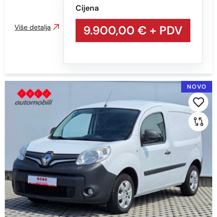
Cijena
Više detalja
9.900,00 €
+ PDV
NOVO