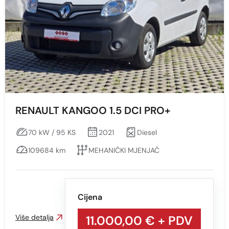
RENAULT KANGOO 1.5 DCI PRO+
70 kW / 95 KS
2021
Diesel
109684 km
MEHANIČKI MJENJAČ
Cijena
Više detalja
11.000,00 €
+ PDV