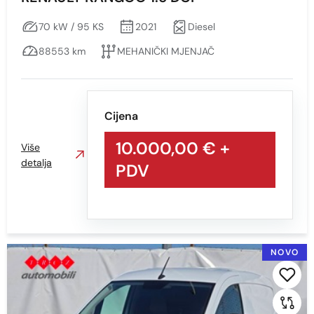
70 kW / 95 KS
2021
Diesel
88553 km
MEHANIČKI MJENJAČ
Cijena
10.000,00 €
+
Više
detalja
PDV
NOVO