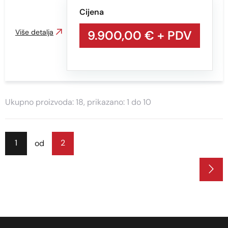
Cijena
Više detalja
9.900,00 €
+ PDV
Ukupno proizvoda: 18, prikazano: 1 do 10
1
2
od