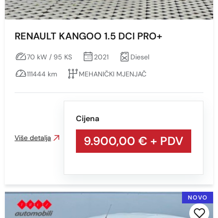
RENAULT KANGOO 1.5 DCI PRO+
70 kW / 95 KS
2021
Diesel
111444 km
MEHANIČKI MJENJAČ
Cijena
Više detalja
9.900,00 €
+ PDV
NOVO