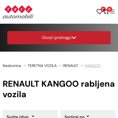
0
0
Otvori pretragu
Naslovnica
TERETNA VOZILA
RENAULT
KANGOO
RENAULT KANGOO rabljena
vozila
Suzite izbor
Sortiraj po