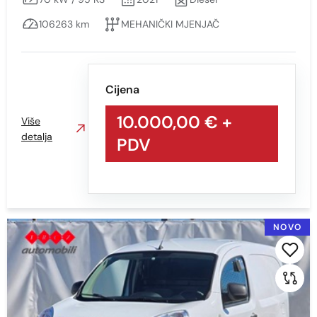
106263 km
MEHANIČKI MJENJAČ
Cijena
10.000,00 €
+
Više
detalja
PDV
NOVO