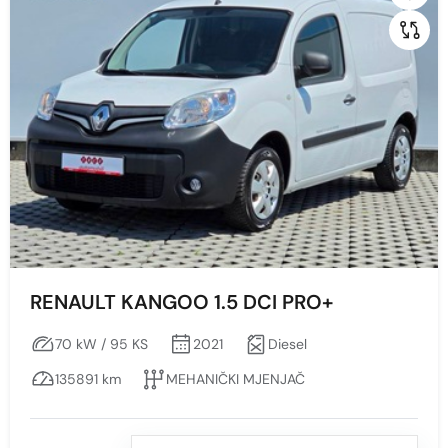
RENAULT KANGOO 1.5 DCI PRO+
70 kW / 95 KS
2021
Diesel
135891 km
MEHANIČKI MJENJAČ