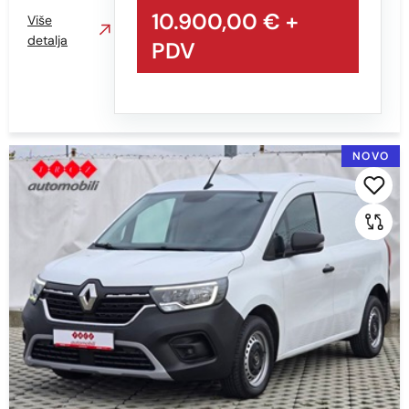
10.900,00 €
+
Više
detalja
PDV
NOVO