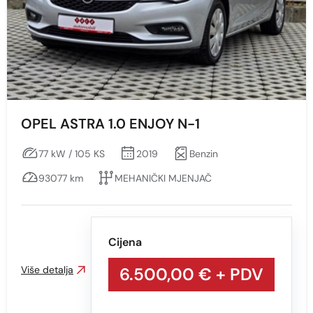
Min
Max
Prikaži
Obriši
OPEL ASTRA 1.0 ENJOY N-1
77 kW / 105 KS
2019
Benzin
Vrsta motora
93077 km
MEHANIČKI MJENJAČ
Sve
Benzin
Diesel
Cijena
Više detalja
6.500,00 €
+ PDV
Snaga vozila KS