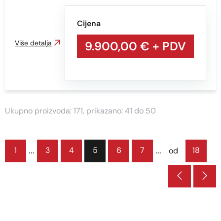
Cijena
Više detalja
9.900,00 €
+ PDV
Ukupno proizvoda: 171, prikazano: 41 do 50
...
...
1
3
4
5
6
7
18
od