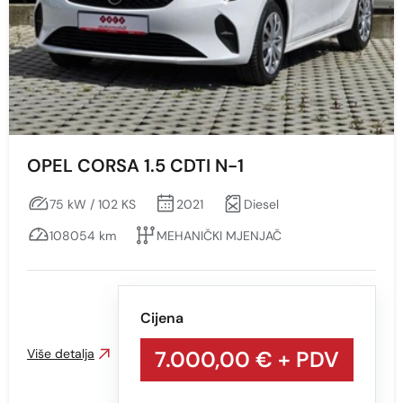
VIŠEBOJAN S EFEKTOM
ZELENA
ŽUTA
OPEL CORSA 1.5 CDTI N-1
75 kW / 102 KS
2021
Diesel
108054 km
MEHANIČKI MJENJAČ
Cijena
Više detalja
7.000,00 €
+ PDV