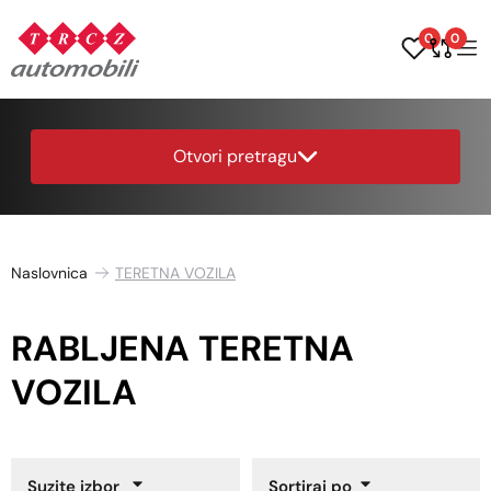
0
0
Otvori pretragu
Naslovnica
TERETNA VOZILA
RABLJENA TERETNA
VOZILA
Suzite izbor
Sortiraj po