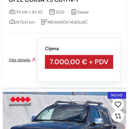
70 kW / 95 KS
2021
Diesel
147541 km
MEHANIČKI MJENJAČ
Cijena
Više detalja
7.000,00 €
+ PDV
NOVO