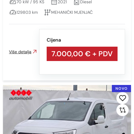
70 kW / 95 KS
2021
Diesel
129803 km
MEHANIČKI MJENJAČ
Cijena
Više detalja
7.000,00 €
+ PDV
NOVO