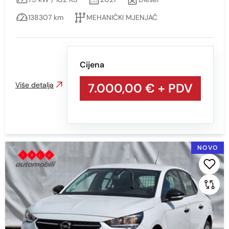
Sve
138307 km
MEHANIČKI MJENJAČ
bijela
BIJELA
BIJELA - S EFEKTOM
Cijena
BIJELA S EFEKTOM
Više detalja
7.000,00 €
+ PDV
CRNA
CRNA S EFEKTOM
PLAVA
NOVO
SIVA
SIVA - S EFEKTOM
SIVA S EFEKTOM
SREBRNA
VIŠEBOJAN