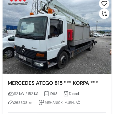
MERCEDES ATEGO 815 *** KORPA ***
112 kW / 152 KS
1998
Diesel
268308 km
MEHANIČKI MJENJAČ