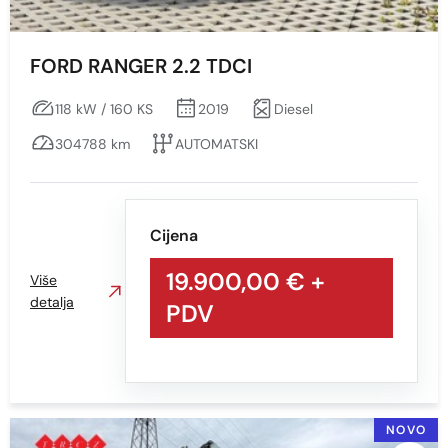
FORD RANGER 2.2 TDCI
118 kW / 160 KS
2019
Diesel
304788 km
AUTOMATSKI
Cijena
19.900,00 €
+
Više
detalja
PDV
NOVO