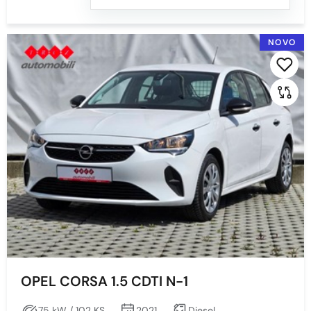
Min
Max
NOVO
Prikaži
Obriši
Mjenjač
Sve
AUTOMATSKI
MEHANIČKI MJENJAČ
OPEL CORSA 1.5 CDTI N-1
Boja
75 kW / 102 KS
2021
Diesel