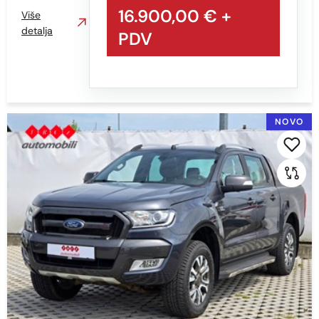
16.900,00 €
+
Više
detalja
PDV
NOVO