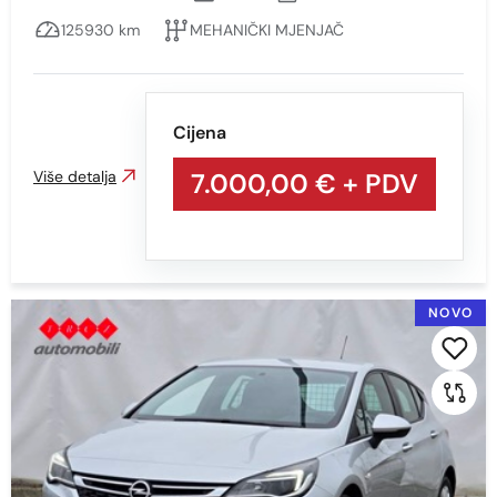
2008
125930 km
MEHANIČKI MJENJAČ
1998
Cijena
Cijena
Više detalja
7.000,00 €
+ PDV
Min
Max
NOVO
Prikaži
Obriši
Kilometraža