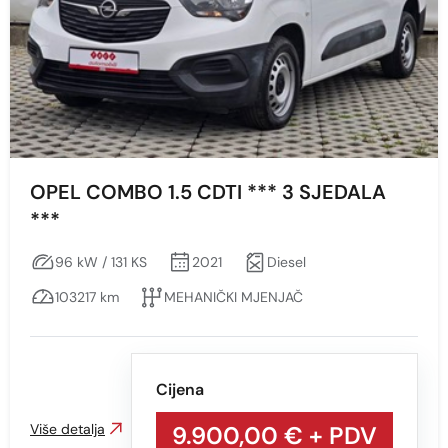
OPEL COMBO 1.5 CDTI *** 3 SJEDALA
***
96 kW / 131 KS
2021
Diesel
103217 km
MEHANIČKI MJENJAČ
Cijena
Više detalja
9.900,00 €
+ PDV