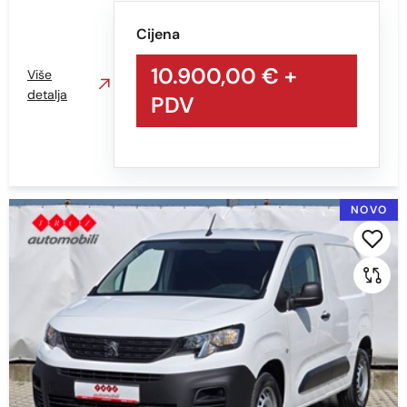
Cijena
10.900,00 €
+
Više
detalja
PDV
NOVO