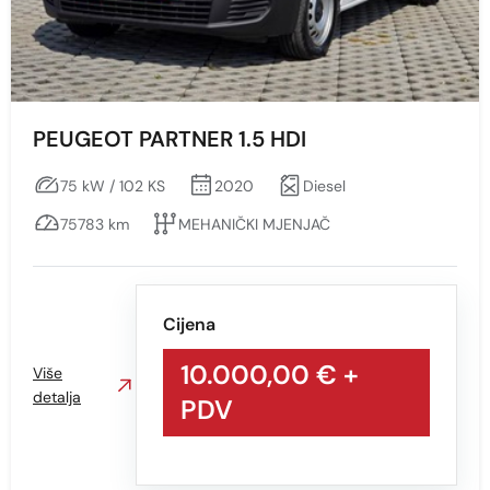
PEUGEOT PARTNER 1.5 HDI
75 kW / 102 KS
2020
Diesel
75783 km
MEHANIČKI MJENJAČ
Cijena
10.000,00 €
+
Više
detalja
PDV