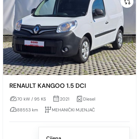
VIŠEBOJAN S EFEKTOM
ZELENA
ŽUTA
RENAULT KANGOO 1.5 DCI
70 kW / 95 KS
2021
Diesel
88553 km
MEHANIČKI MJENJAČ
Cijena