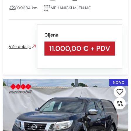
2008
109684 km
MEHANIČKI MJENJAČ
1998
Cijena
Cijena
Više detalja
11.000,00 €
+ PDV
Min
Max
NOVO
Prikaži
Obriši
Kilometraža