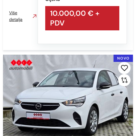
10.000,00 €
+
Više
detalja
PDV
NOVO