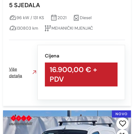
5 SJEDALA
Sve
bijela
96 kW / 131 KS
2021
Diesel
BIJELA
130803 km
MEHANIČKI MJENJAČ
BIJELA - S EFEKTOM
BIJELA S EFEKTOM
Cijena
CRNA
16.900,00 €
+
CRNA S EFEKTOM
Više
detalja
PDV
PLAVA
SIVA
SIVA - S EFEKTOM
SIVA S EFEKTOM
NOVO
SREBRNA
VIŠEBOJAN