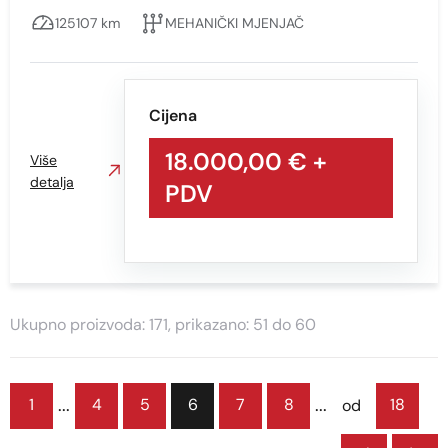
125107 km
MEHANIČKI MJENJAČ
Cijena
18.000,00 €
+
Više
detalja
PDV
Ukupno proizvoda: 171, prikazano: 51 do 60
...
...
1
4
5
6
7
8
18
od