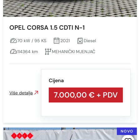
OPEL CORSA 1.5 CDTI N-1
70 kW / 95 KS
2021
Diesel
114364 km
MEHANIČKI MJENJAČ
Cijena
Više detalja
7.000,00 €
+ PDV
NOVO