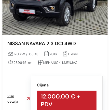
Min
Max
Prikaži
Obriši
NISSAN NAVARA 2.3 DCI 4WD
120 kW / 163 KS
2016
Diesel
Vrsta motora
289645 km
MEHANIČKI MJENJAČ
Sve
Benzin
Diesel
Cijena
12.000,00 €
+
Više
Snaga vozila KS
detalja
PDV