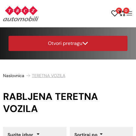
0
0
Otvori pretragu
Naslovnica
TERETNA VOZILA
RABLJENA TERETNA
VOZILA
Suzite izbor
Sortiraj po