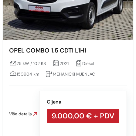
OPEL COMBO 1.5 CDTI L1H1
75 kW / 102 KS
2021
Diesel
150904 km
MEHANIČKI MJENJAČ
Cijena
Više detalja
9.000,00 €
+ PDV