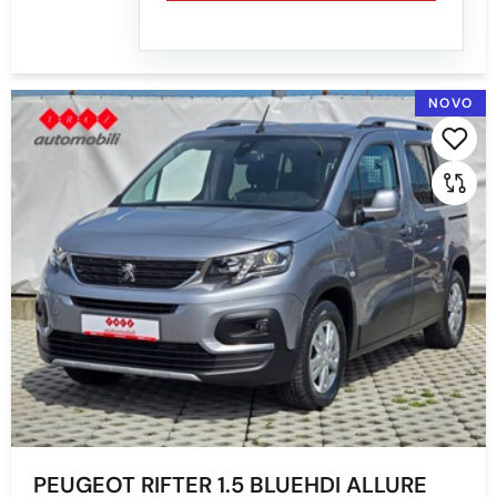
Min
Max
NOVO
Prikaži
Obriši
Mjenjač
Sve
AUTOMATSKI
MEHANIČKI MJENJAČ
Boja
PEUGEOT RIFTER 1.5 BLUEHDI ALLURE